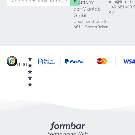
Plattform
info@form.ba
+49 681 410 
der Okinlab
42
GmbH
Ursulinenstraße 35
66111 Saarbrücken
0.00
Forme deine Welt