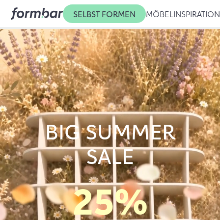
SELBST FORMEN
MÖBEL
INSPIRATIO
BIG SUMMER
SALE
25%