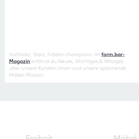
Vorbilder, Stars, hidden champions: Im
form.bar-
Magazin
erfährst du Neues, Wichtiges & Witziges
über unsere Kunden:innen und unsere spannende
Möbel-Mission.
Freiheit
Möbel