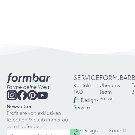
SERVICE
FORM.BAR
Kontakt
Über uns
F
Forme deine Welt
FAQ
Team
B
f
+
Presse
Design-
Newsletter
Service
Profitiere von exklusiven
Rabatten & bleib immer auf
dem Laufenden!
Die Design-
Kontakt