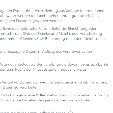
zogenen Daten ohne Hinzuziehung zusätzlicher Informationen
 aufbewahrt werden und technischen und organisatorischen
atürlichen Person zugewiesen werden.
ürliche oder juristische Person, Behörde, Einrichtung oder
ntscheidet. Sind die Zwecke und Mittel dieser Verarbeitung
 bestimmten Kriterien seiner Benennung nach dem Unionsrecht
 personenbezogene Daten im Auftrag des Verantwortlichen
 Daten offengelegt werden, unabhängig davon, ob es sich bei ihr
der dem Recht der Mitgliedstaaten möglicherweise
 dem Verantwortlichen, dem Auftragsverarbeiter und den Personen,
n Daten zu verarbeiten.
verständlich abgegebene Willensbekundung in Form einer Erklärung
rbeitung der sie betreffenden personenbezogenen Daten
Person mit dem Verantwortlichen abschließt.