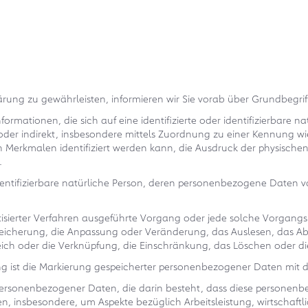
ärung zu gewährleisten, informieren wir Sie vorab über Grundbegri
ationen, die sich auf eine identifizierte oder identifizierbare na
ekt oder indirekt, insbesondere mittels Zuordnung zu einer Kennun
rkmalen identifiziert werden kann, die Ausdruck der physischen, 
.
r identifizierbare natürliche Person, deren personenbezogene Daten 
omatisierter Verfahren ausgeführte Vorgang oder jede solche Vor
Speicherung, die Anpassung oder Veränderung, das Auslesen, das A
eich oder die Verknüpfung, die Einschränkung, das Löschen oder di
 ist die Markierung gespeicherter personenbezogener Daten mit de
tung personenbezogener Daten, die darin besteht, dass diese perso
en, insbesondere, um Aspekte bezüglich Arbeitsleistung, wirtschaftl