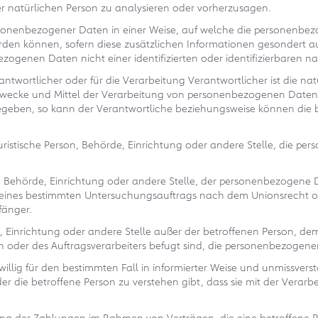
ser natürlichen Person zu analysieren oder vorherzusagen.
rsonenbezogener Daten in einer Weise, auf welche die personenbe
erden können, sofern diese zusätzlichen Informationen gesondert
ogenen Daten nicht einer identifizierten oder identifizierbaren n
ntwortlicher oder für die Verarbeitung Verantwortlicher ist die nat
 Zwecke und Mittel der Verarbeitung von personenbezogenen Daten e
gegeben, so kann der Verantwortliche beziehungsweise können die
r juristische Person, Behörde, Einrichtung oder andere Stelle, die
on, Behörde, Einrichtung oder andere Stelle, der personenbezogene
 eines bestimmten Untersuchungsauftrags nach dem Unionsrecht o
fänger.
hörde, Einrichtung oder andere Stelle außer der betroffenen Person,
 oder des Auftragsverarbeiters befugt sind, die personenbezogene
reiwillig für den bestimmten Fall in informierter Weise und unmiss
er die betroffene Person zu verstehen gibt, dass sie mit der Vera
lung der Zahlungen im Rahmen von Verträgen, die eine betroffene 