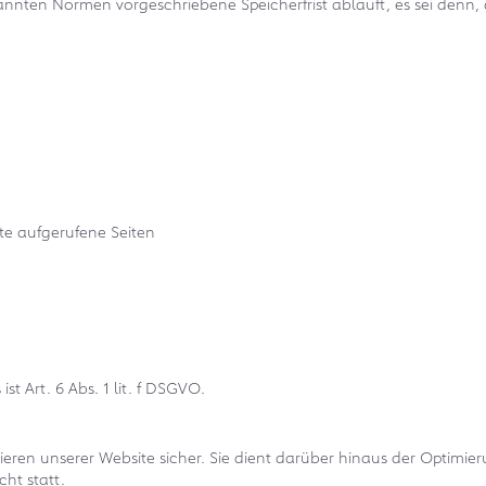
nten Normen vorgeschriebene Speicherfrist abläuft, es sei denn, d
ite aufgerufene Seiten
t Art. 6 Abs. 1 lit. f DSGVO.
ieren unserer Website sicher. Sie dient darüber hinaus der Optimie
ht statt.