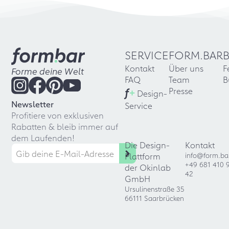
SERVICE
FORM.BAR
Kontakt
Über uns
F
Forme deine Welt
FAQ
Team
B
f
+
Presse
Design-
Newsletter
Service
Profitiere von exklusiven
Rabatten & bleib immer auf
dem Laufenden!
Die Design-
Kontakt
Plattform
info@form.ba
+49 681 410 
der Okinlab
42
GmbH
Ursulinenstraße 35
66111 Saarbrücken