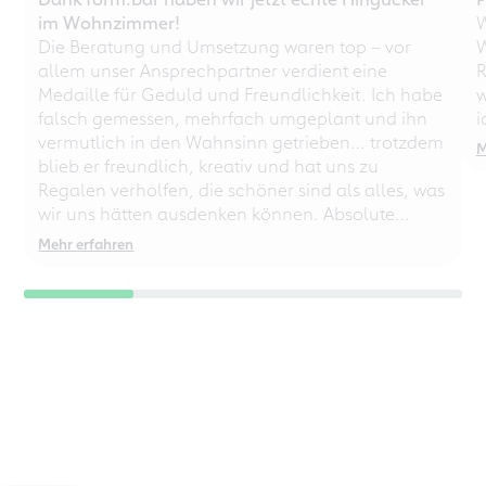
im Wohnzimmer!
W
Die Beratung und Umsetzung waren top – vor
W
allem unser Ansprechpartner verdient eine
R
Medaille für Geduld und Freundlichkeit. Ich habe
w
falsch gemessen, mehrfach umgeplant und ihn
i
vermutlich in den Wahnsinn getrieben… trotzdem
M
blieb er freundlich, kreativ und hat uns zu
Regalen verholfen, die schöner sind als alles, was
wir uns hätten ausdenken können. Absolute
Empfehlung – auch für chaotische
Mehr erfahren
Perfektionisten!