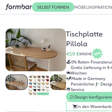
SELBST FORMEN
MÖBEL
INSPIRATIO
Tischplatte
Pillola
459 €
612 €
25%
0% Raten-Finanzieru
Gratis Lieferung in 4-
Wochen
Made in Germany
Persönlicher
f
+
Desig
Service
Design konfigurier
In den Warenkorb