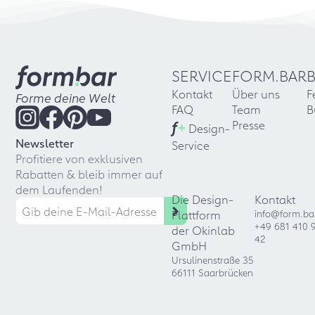
SERVICE
FORM.BAR
Kontakt
Über uns
F
Forme deine Welt
FAQ
Team
B
f
+
Presse
Design-
Newsletter
Service
Profitiere von exklusiven
Rabatten & bleib immer auf
dem Laufenden!
Die Design-
Kontakt
Plattform
info@form.ba
+49 681 410 
der Okinlab
42
GmbH
Ursulinenstraße 35
66111 Saarbrücken