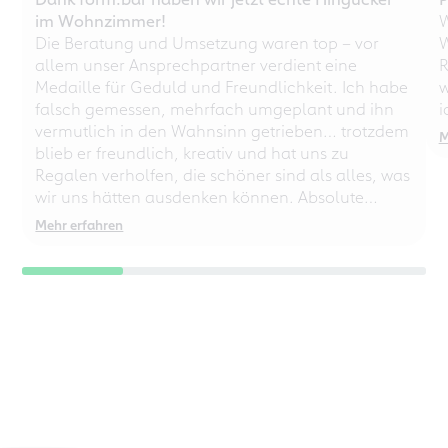
im Wohnzimmer!
W
Die Beratung und Umsetzung waren top – vor
W
allem unser Ansprechpartner verdient eine
R
Medaille für Geduld und Freundlichkeit. Ich habe
w
falsch gemessen, mehrfach umgeplant und ihn
i
vermutlich in den Wahnsinn getrieben… trotzdem
M
blieb er freundlich, kreativ und hat uns zu
Regalen verholfen, die schöner sind als alles, was
wir uns hätten ausdenken können. Absolute
Empfehlung – auch für chaotische
Mehr erfahren
Perfektionisten!