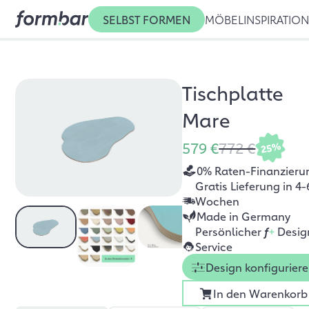
SELBST FORMEN
MÖBEL
INSPIRATIO
Tischplatte
Mare
579 €
772 €
25%
0% Raten-Finanzieru
Gratis Lieferung in 4-
Wochen
Made in Germany
Persönlicher
f
+
Desig
Service
Design konfigurier
In den Warenkorb