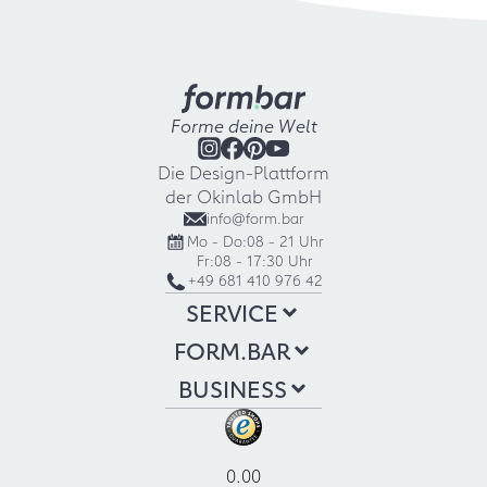
Forme deine Welt
Die Design-Plattform
der Okinlab GmbH
info@form.bar
Mo - Do:
08 - 21 Uhr
Fr:
08 - 17:30 Uhr
+49 681 410 976 42
SERVICE
FORM.BAR
BUSINESS
0.00