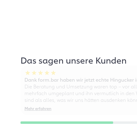
Das sagen unsere Kunden
Dank form.bar haben wir jetzt echte Hingucke
Die Beratung und Umsetzung waren top – vor all
mehrfach umgeplant und ihn vermutlich in den W
sind als alles, was wir uns hätten ausdenken kö
Mehr erfahren