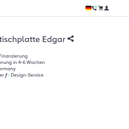
tischplatte Edgar
Finanzierung
ferung in 4-6 Wochen
ermany
her
f
+
Design-Service