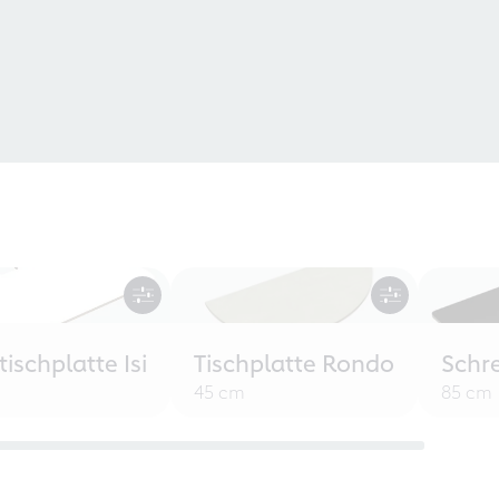
tischplatte Isi
Tischplatte Rondo
Schr
45 cm
85 cm