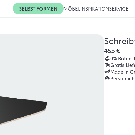
SELBST FORMEN
MÖBEL
INSPIRATION
SERVICE
Schreib
455 €
0% Raten-
Gratis Lie
Made in G
Persönlic