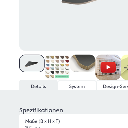
Details
System
Design-Ser
Spezifikationen
Maße (B x H x T)
100 cm