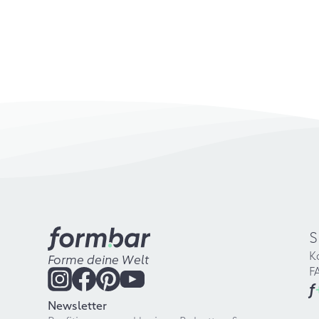
S
K
Forme deine Welt
F
f
Newsletter