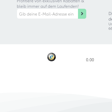
Profitiere von exklusiven Rabatten &
bleib immer auf dem Laufenden!
D
d
Ur
66
0.00