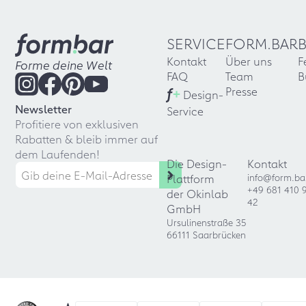
SERVICE
FORM.BAR
Kontakt
Über uns
F
Forme deine Welt
FAQ
Team
B
f
+
Presse
Design-
Newsletter
Service
Profitiere von exklusiven
Rabatten & bleib immer auf
dem Laufenden!
Die Design-
Kontakt
Plattform
info@form.ba
+49 681 410 
der Okinlab
42
GmbH
Ursulinenstraße 35
66111 Saarbrücken