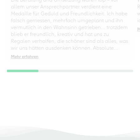
allem unser Ansprechpartner verdient eine
R
Medaille für Geduld und Freundlichkeit. Ich habe
w
falsch gemessen, mehrfach umgeplant und ihn
i
vermutlich in den Wahnsinn getrieben… trotzdem
M
blieb er freundlich, kreativ und hat uns zu
Regalen verholfen, die schöner sind als alles, was
wir uns hätten ausdenken können. Absolute
Empfehlung – auch für chaotische
Mehr erfahren
Perfektionisten!