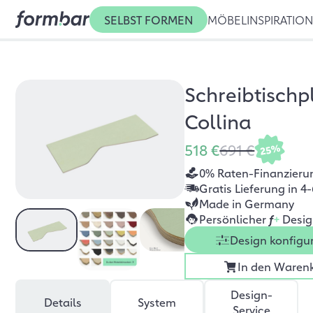
SELBST FORMEN
MÖBEL
INSPIRATIO
Schreibtischp
Collina
518 €
691 €
25%
0% Raten-Finanzieru
Gratis Lieferung in 
Made in Germany
Persönlicher
f
+
Desig
Design konfigu
In den Waren
Design-
Details
System
Service