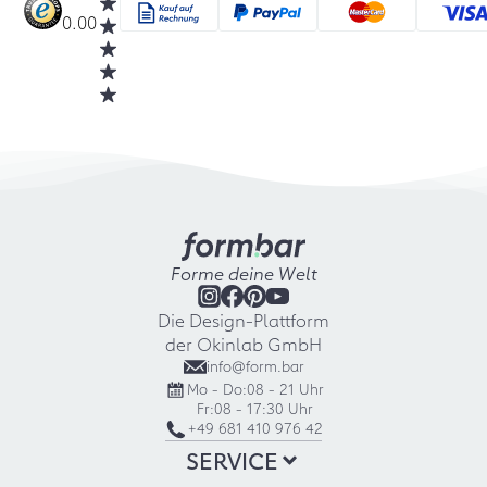
0.00
Forme deine Welt
Die Design-Plattform
der Okinlab GmbH
info@form.bar
Mo - Do:
08 - 21 Uhr
Fr:
08 - 17:30 Uhr
+49 681 410 976 42
SERVICE