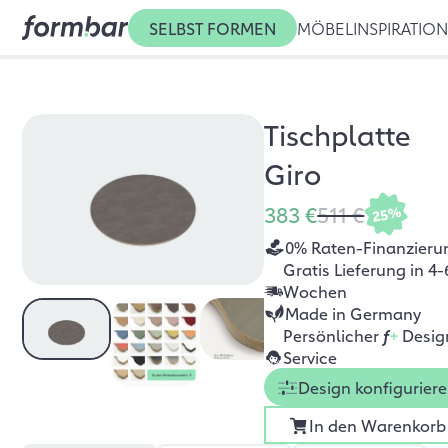
SELBST FORMEN
MÖBEL
INSPIRATIO
Tischplatte
Giro
383 €
511 €
25%
0% Raten-Finanzieru
Gratis Lieferung in 4-
Wochen
Made in Germany
Persönlicher
f
+
Desig
Service
Design konfigurier
In den Warenkorb