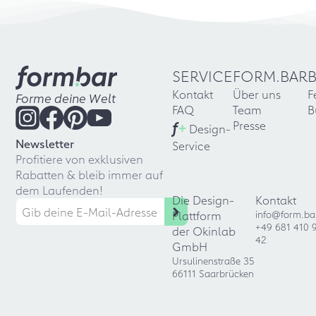
SERVICE
FORM.BAR
Kontakt
Über uns
F
Forme deine Welt
FAQ
Team
B
f
+
Presse
Design-
Newsletter
Service
Profitiere von exklusiven
Rabatten & bleib immer auf
dem Laufenden!
Die Design-
Kontakt
Plattform
info@form.ba
+49 681 410 
der Okinlab
42
GmbH
Ursulinenstraße 35
66111 Saarbrücken