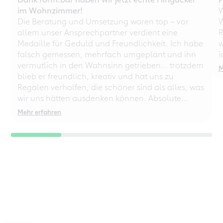
im Wohnzimmer!
W
Die Beratung und Umsetzung waren top – vor
W
allem unser Ansprechpartner verdient eine
R
Medaille für Geduld und Freundlichkeit. Ich habe
w
falsch gemessen, mehrfach umgeplant und ihn
i
vermutlich in den Wahnsinn getrieben… trotzdem
M
blieb er freundlich, kreativ und hat uns zu
Regalen verholfen, die schöner sind als alles, was
wir uns hätten ausdenken können. Absolute
Empfehlung – auch für chaotische
Mehr erfahren
Perfektionisten!