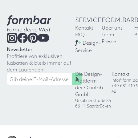
SERVICE
FORM.BAR
Kontakt
Über uns
F
Forme deine Welt
FAQ
Team
B
f
+
Presse
Design-
Newsletter
Service
Profitiere von exklusiven
Rabatten & bleib immer auf
dem Laufenden!
Die Design-
Kontakt
Plattform
info@form.ba
+49 681 410 
der Okinlab
42
GmbH
Ursulinenstraße 35
66111 Saarbrücken