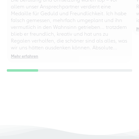
allem unser Ansprechpartner verdient eine
R
Medaille für Geduld und Freundlichkeit. Ich habe
w
falsch gemessen, mehrfach umgeplant und ihn
i
vermutlich in den Wahnsinn getrieben… trotzdem
M
blieb er freundlich, kreativ und hat uns zu
Regalen verholfen, die schöner sind als alles, was
wir uns hätten ausdenken können. Absolute
Empfehlung – auch für chaotische
Mehr erfahren
Perfektionisten!