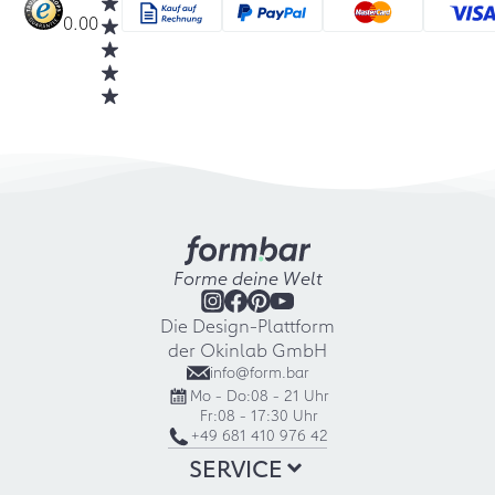
0.00
Forme deine Welt
Die Design-Plattform
der Okinlab GmbH
info@form.bar
Mo - Do:
08 - 21 Uhr
Fr:
08 - 17:30 Uhr
+49 681 410 976 42
SERVICE