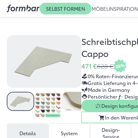
SELBST FORMEN
MÖBEL
INSPIRATIO
Schreibtischp
Cappo
471 €
628 €
25%
0% Raten-Finanzieru
Gratis Lieferung in 
Made in Germany
Persönlicher
f
+
Desig
Design konfigu
In den Waren
Design-
Details
System
Service