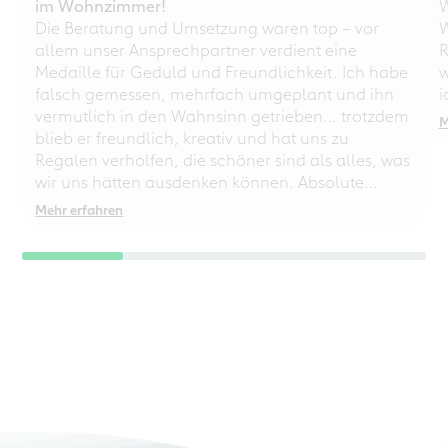
im Wohnzimmer!
W
Die Beratung und Umsetzung waren top – vor
W
allem unser Ansprechpartner verdient eine
R
Medaille für Geduld und Freundlichkeit. Ich habe
w
falsch gemessen, mehrfach umgeplant und ihn
i
vermutlich in den Wahnsinn getrieben… trotzdem
M
blieb er freundlich, kreativ und hat uns zu
Regalen verholfen, die schöner sind als alles, was
wir uns hätten ausdenken können. Absolute
Empfehlung – auch für chaotische
Mehr erfahren
Perfektionisten!