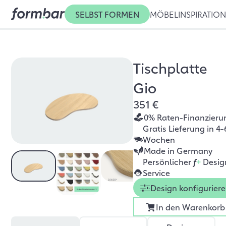
SELBST FORMEN
MÖBEL
INSPIRATIO
Tischplatte
Gio
351 €
0% Raten-Finanzieru
Gratis Lieferung in 4-
Wochen
Made in Germany
Persönlicher
f
+
Desig
Service
Design konfigurier
In den Warenkorb