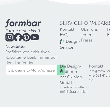
SERVICE
FORM.BAR
Kontakt
Über uns
F
Forme deine Welt
FAQ
Team
B
f
+
Presse
Design-
Newsletter
Service
Profitiere von exklusiven
Rabatten & bleib immer auf
dem Laufenden!
Die Design-
Kontakt
Plattform
info@form.ba
+49 681 410 
der Okinlab
42
GmbH
Ursulinenstraße 35
66111 Saarbrücken