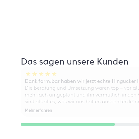
Das sagen unsere Kunden
Dank form.bar haben wir jetzt echte Hingucke
Die Beratung und Umsetzung waren top – vor all
mehrfach umgeplant und ihn vermutlich in den W
sind als alles, was wir uns hätten ausdenken kö
Mehr erfahren