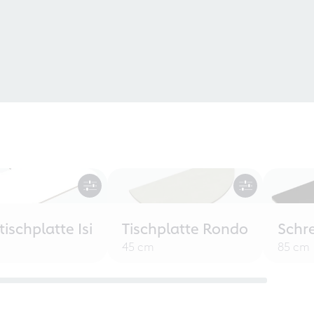
tischplatte Isi
Tischplatte Rondo
Schr
45 cm
85 cm