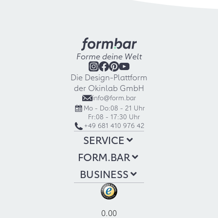
Forme deine Welt
Die Design-Plattform
der Okinlab GmbH
info@form.bar
Mo - Do:
08 - 21 Uhr
Fr:
08 - 17:30 Uhr
+49 681 410 976 42
SERVICE
FORM.BAR
BUSINESS
0.00