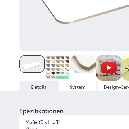
Details
System
Design-Ser
Spezifikationen
Maße (B x H x T)
70 cm