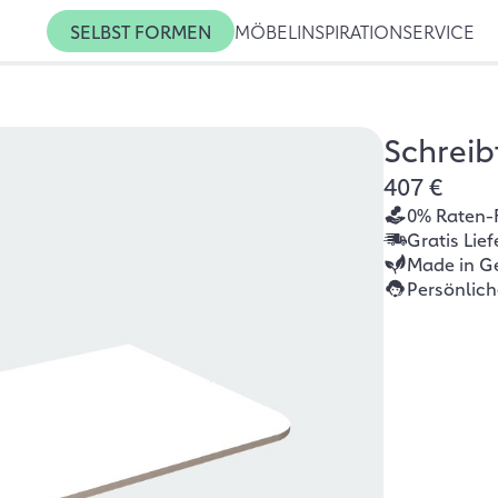
SELBST FORMEN
MÖBEL
INSPIRATION
SERVICE
Schreibt
407 €
0% Raten-
Gratis Lie
Made in G
Persönlic