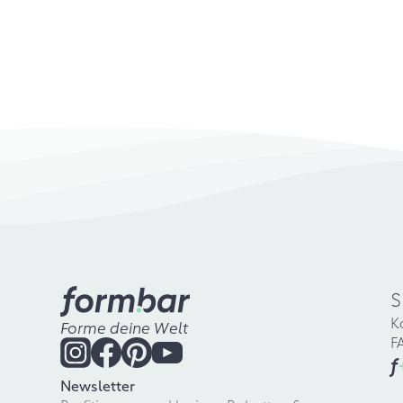
S
K
Forme deine Welt
F
f
Newsletter