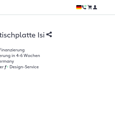
ischplatte Isi
Finanzierung
ferung in 4-6 Wochen
ermany
her
f
+
Design-Service