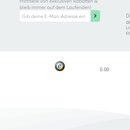
Profitiere von exklusiven Rabatten &
bleib immer auf dem Laufenden!
D
d
Ur
66
0.00