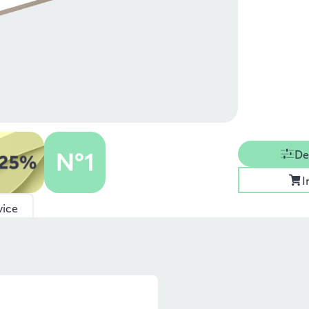
De
I
vice