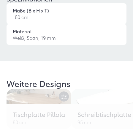
Maße (B x H x T)
180 cm
Material
Weiß, Span, 19 mm
Weitere Designs
Tischplatte Pillola
Schreibtischplatte
80 cm
95 cm