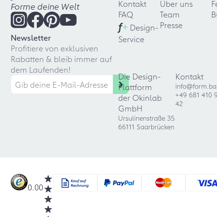
Kontakt
Über uns
F
Forme deine Welt
FAQ
Team
B
f
+
Presse
Design-
Newsletter
Service
Profitiere von exklusiven
Rabatten & bleib immer auf
dem Laufenden!
Die Design-
Kontakt
Plattform
info@form.ba
+49 681 410 
der Okinlab
42
GmbH
Ursulinenstraße 35
66111 Saarbrücken
0.00