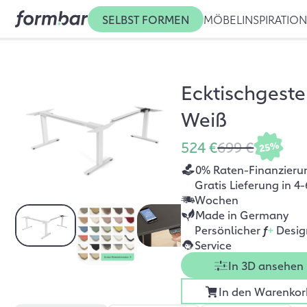
SELBST FORMEN
MÖBEL
INSPIRATIO
Ecktischgeste
Weiß
524 €
699 €
25%
0% Raten-Finanzieru
Gratis Lieferung in 4-
Wochen
Made in Germany
Persönlicher
f
+
Desig
Service
In 3D ansehen
In den Warenkor