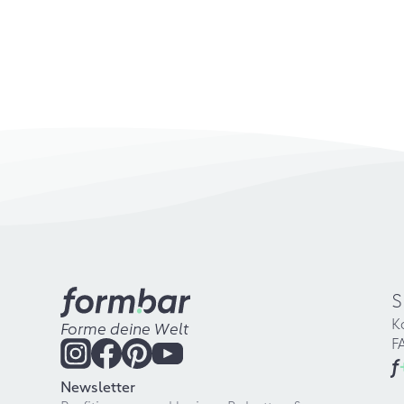
S
K
Forme deine Welt
F
f
Newsletter