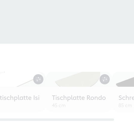
tischplatte Isi
Tischplatte Rondo
Schr
45 cm
85 cm