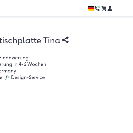
tischplatte Tina
Finanzierung
ferung in 4-6 Wochen
ermany
her
f
+
Design-Service