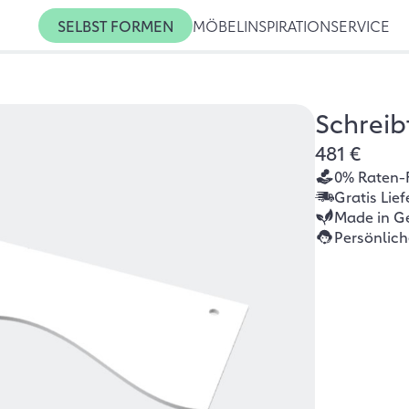
SELBST FORMEN
MÖBEL
INSPIRATION
SERVICE
Schreib
481 €
0% Raten-
Gratis Lie
Made in G
Persönlic