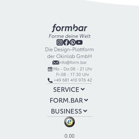
Forme deine Welt
Die Design-Plattform
der Okinlab GmbH
info@form.bar
Mo - Do:
08 - 21 Uhr
Fr:
08 - 17:30 Uhr
+49 681 410 976 42
SERVICE
FORM.BAR
BUSINESS
0.00