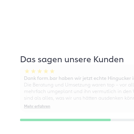
Das sagen unsere Kunden
Dank form.bar haben wir jetzt echte Hingucke
Die Beratung und Umsetzung waren top – vor all
mehrfach umgeplant und ihn vermutlich in den W
sind als alles, was wir uns hätten ausdenken kö
Mehr erfahren