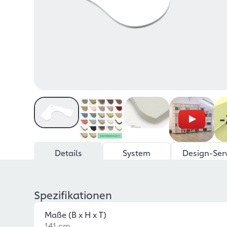
Details
System
Design-Ser
Spezifikationen
Maße (B x H x T)
141 cm