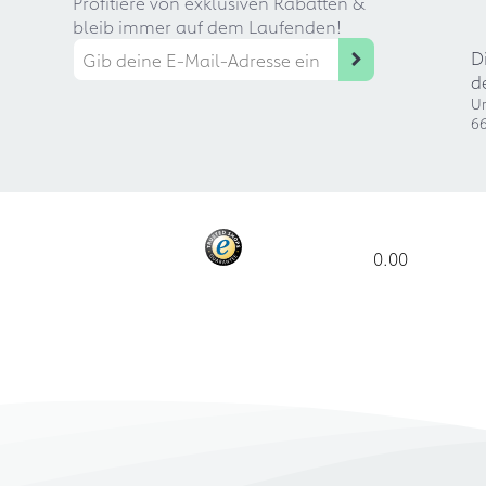
Profitiere von exklusiven Rabatten &
bleib immer auf dem Laufenden!
D
d
Ur
66
0.00