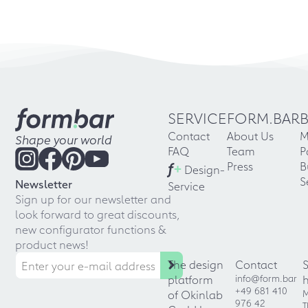
SERVICE
FORM.BAR
Contact
About Us
M
Shape your world
FAQ
Team
P
f
+
Press
B
Design-
S
Newsletter
Service
Sign up for our newsletter and
look forward to great discounts,
new configurator functions &
product news!
The design
Contact
platform
info@form.bar
+49 681 410
of Okinlab
M
976 42
T