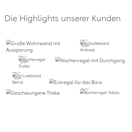
Die Highlights unserer Kunden
Selbst formen:
Zum Design
Planen lassen:
Business:
f
+
Service
form.bar
Business:
Zum Design-
form.bar
form.bar