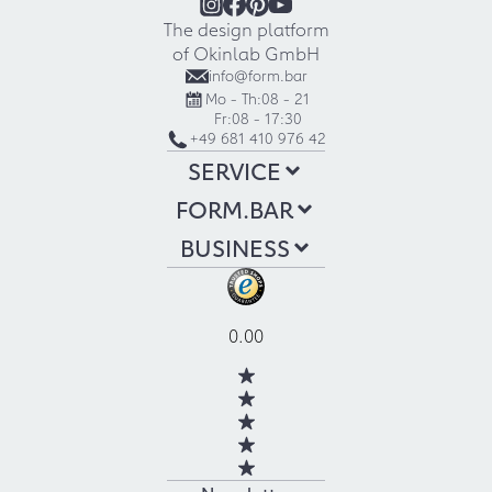
The design platform
of Okinlab GmbH
info@form.bar
Mo - Th:
08 - 21
Fr:
08 - 17:30
+49 681 410 976 42
SERVICE
FORM.BAR
BUSINESS
0.00