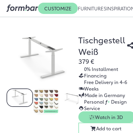
CUSTOMIZE
FURNITURES
INSPIRATIO
Tischgestell
Weiß
379 €
0% Installment
Financing
Free Delivery in 4-6
Weeks
Made in Germany
Personal
f
+
Design
Service
Watch in 3D
Add to cart