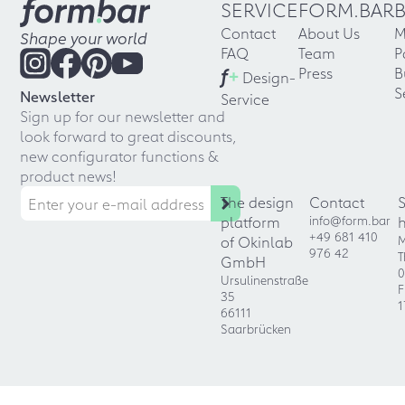
SERVICE
FORM.BAR
Contact
About Us
M
Shape your world
FAQ
Team
P
f
+
Press
B
Design-
S
Newsletter
Service
Sign up for our newsletter and
look forward to great discounts,
new configurator functions &
product news!
The design
Contact
platform
info@form.bar
+49 681 410
of Okinlab
M
976 42
T
GmbH
0
Ursulinenstraße
F
35
1
66111
Saarbrücken