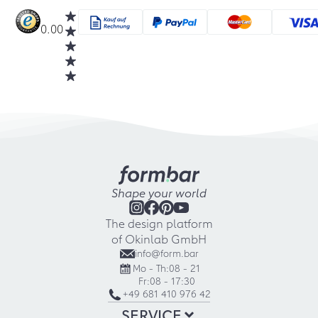
0.00
Shape your world
The design platform
of Okinlab GmbH
info@form.bar
Mo - Th:
08 - 21
Fr:
08 - 17:30
+49 681 410 976 42
SERVICE