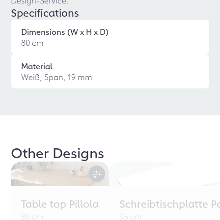
Design-Service.
Specifications
Dimensions (W x H x D)
80 cm
Material
Weiß, Span, 19 mm
Other Designs
Table top Pillola
Schreibtischplatte P
80 cm
95 cm