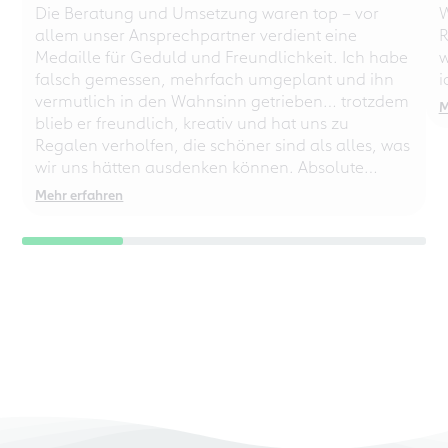
Die Beratung und Umsetzung waren top – vor
W
allem unser Ansprechpartner verdient eine
R
Medaille für Geduld und Freundlichkeit. Ich habe
w
falsch gemessen, mehrfach umgeplant und ihn
i
vermutlich in den Wahnsinn getrieben… trotzdem
M
blieb er freundlich, kreativ und hat uns zu
Regalen verholfen, die schöner sind als alles, was
wir uns hätten ausdenken können. Absolute
Empfehlung – auch für chaotische
Mehr erfahren
Perfektionisten!