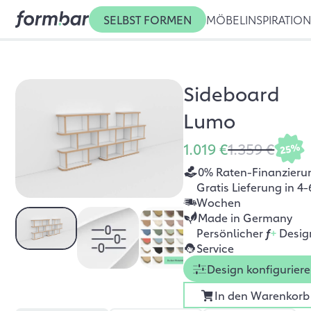
SELBST FORMEN
MÖBEL
INSPIRATIO
Sideboard
Lumo
1.019 €
1.359 €
25%
0% Raten-Finanzieru
Gratis Lieferung in 4-
Wochen
Made in Germany
Persönlicher
f
+
Desig
Service
Design konfigurier
In den Warenkorb