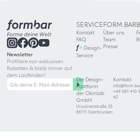
SERVICE
FORM.BAR
Kontakt
Über uns
F
Forme deine Welt
FAQ
Team
B
f
+
Presse
Design-
Newsletter
Service
Profitiere von exklusiven
Rabatten & bleib immer auf
dem Laufenden!
Die Design-
Kontakt
Plattform
info@form.ba
+49 681 410 
der Okinlab
42
GmbH
Ursulinenstraße 35
66111 Saarbrücken