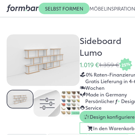
SELBST FORMEN
MÖBEL
INSPIRATIO
Sideboard
Lumo
1.019 €
1.359 €
25%
0% Raten-Finanzieru
Gratis Lieferung in 4-
Wochen
Made in Germany
Persönlicher
f
+
Desig
Service
Design konfigurier
In den Warenkorb