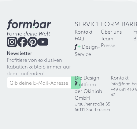
SERVICE
FORM.BAR
Kontakt
Über uns
F
Forme deine Welt
FAQ
Team
B
f
+
Presse
Design-
Newsletter
Service
Profitiere von exklusiven
Rabatten & bleib immer auf
dem Laufenden!
Die Design-
Kontakt
Plattform
info@form.ba
+49 681 410 
der Okinlab
42
GmbH
Ursulinenstraße 35
66111 Saarbrücken