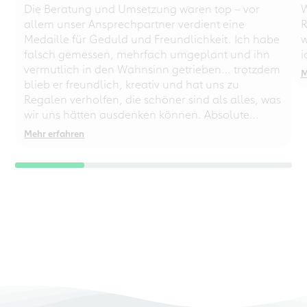
Die Beratung und Umsetzung waren top – vor
W
allem unser Ansprechpartner verdient eine
R
Medaille für Geduld und Freundlichkeit. Ich habe
w
falsch gemessen, mehrfach umgeplant und ihn
i
vermutlich in den Wahnsinn getrieben… trotzdem
M
blieb er freundlich, kreativ und hat uns zu
Regalen verholfen, die schöner sind als alles, was
wir uns hätten ausdenken können. Absolute
Empfehlung – auch für chaotische
Mehr erfahren
Perfektionisten!