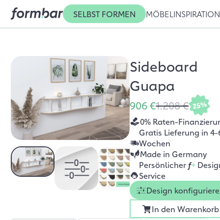
SELBST FORMEN
MÖBEL
INSPIRATIO
Sideboard
Guapa
906 €
1.208 €
25%
0% Raten-Finanzieru
Gratis Lieferung in 4-
Wochen
Made in Germany
Persönlicher
f
+
Desig
Service
Design konfigurier
In den Warenkorb