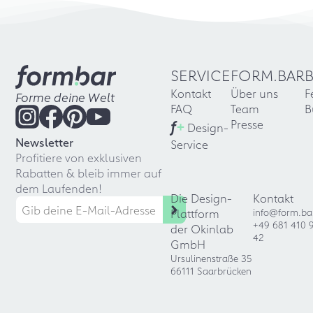
SERVICE
FORM.BAR
Kontakt
Über uns
F
Forme deine Welt
FAQ
Team
B
f
+
Presse
Design-
Newsletter
Service
Profitiere von exklusiven
Rabatten & bleib immer auf
dem Laufenden!
Die Design-
Kontakt
Plattform
info@form.ba
+49 681 410 
der Okinlab
42
GmbH
Ursulinenstraße 35
66111 Saarbrücken