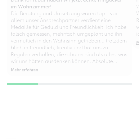
im Wohnzimmer!
W
Die Beratung und Umsetzung waren top – vor
W
allem unser Ansprechpartner verdient eine
R
Medaille für Geduld und Freundlichkeit. Ich habe
w
falsch gemessen, mehrfach umgeplant und ihn
i
vermutlich in den Wahnsinn getrieben… trotzdem
M
blieb er freundlich, kreativ und hat uns zu
Regalen verholfen, die schöner sind als alles, was
wir uns hätten ausdenken können. Absolute
Empfehlung – auch für chaotische
Mehr erfahren
Perfektionisten!