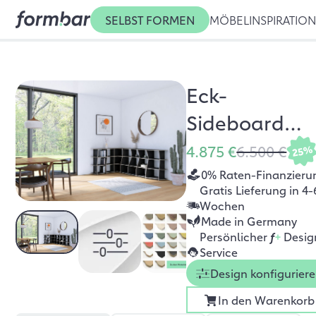
SELBST FORMEN
MÖBEL
INSPIRATIO
Eck-
Sideboard
Cornito
4.875 €
6.500 €
25%
0% Raten-Finanzieru
Gratis Lieferung in 4-
Wochen
Made in Germany
Persönlicher
f
+
Desig
Service
Design konfigurier
In den Warenkorb