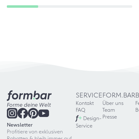
SERVICE
FORM.BAR
Kontakt
Über uns
F
Forme deine Welt
FAQ
Team
B
f
+
Presse
Design-
Newsletter
Service
Profitiere von exklusiven
Rabatten & bleib immer auf