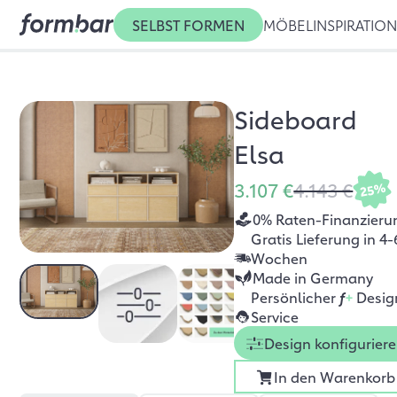
SELBST FORMEN
MÖBEL
INSPIRATIO
Sideboard
Elsa
3.107 €
4.143 €
25%
0% Raten-Finanzieru
Gratis Lieferung in 4-
Wochen
Made in Germany
Persönlicher
f
+
Desig
Service
Design konfigurier
In den Warenkorb