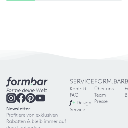
SERVICE
FORM.BAR
Kontakt
Über uns
F
Forme deine Welt
FAQ
Team
B
f
+
Presse
Design-
Newsletter
Service
Profitiere von exklusiven
Rabatten & bleib immer auf
dem Laufenden!