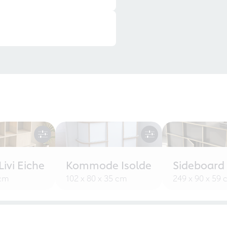
ivi Eiche
Kommode Isolde
Sideboard
 cm
102 x 80 x 35 cm
249 x 90 x 59