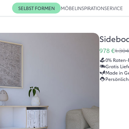
SELBST FORMEN
MÖBEL
INSPIRATION
SERVICE
Sideboa
978 €
1.304
0% Raten-
Gratis Lie
Made in G
Persönlic