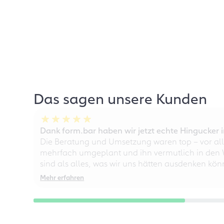
Das sagen unsere Kunden
Dank form.bar haben wir jetzt echte Hingucke
Die Beratung und Umsetzung waren top – vor all
mehrfach umgeplant und ihn vermutlich in den W
sind als alles, was wir uns hätten ausdenken kö
Mehr erfahren