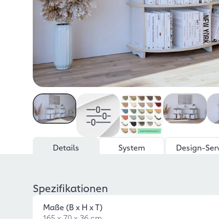
Details
System
Design-Ser
Spezifikationen
Maße (B x H x T)
165 x 70 x 36 cm