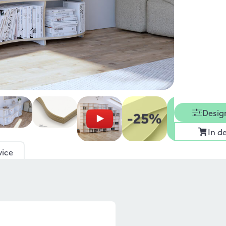
Desig
In d
vice