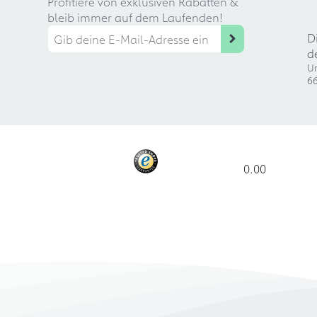
Profitiere von exklusiven Rabatten &
bleib immer auf dem Laufenden!
D
d
Ur
66
0.00