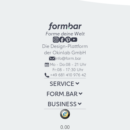
Forme deine Welt
Die Design-Plattform
der Okinlab GmbH
info@form.bar
Mo - Do:
08 - 21 Uhr
Fr:
08 - 17:30 Uhr
+49 681 410 976 42
SERVICE
FORM.BAR
BUSINESS
0.00