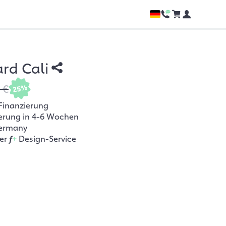
rd Cali
 €
25%
Finanzierung
ferung in 4-6 Wochen
ermany
her
f
+
Design-Service