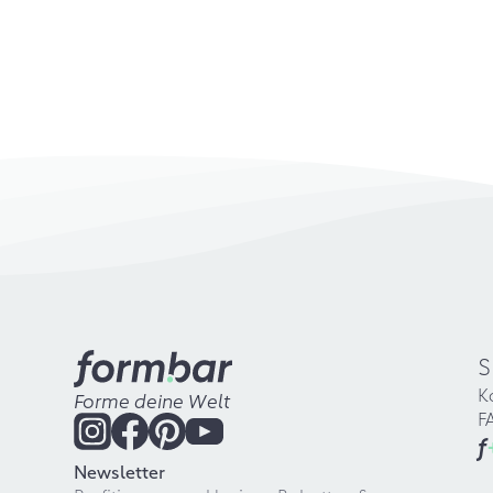
S
K
Forme deine Welt
F
f
Newsletter