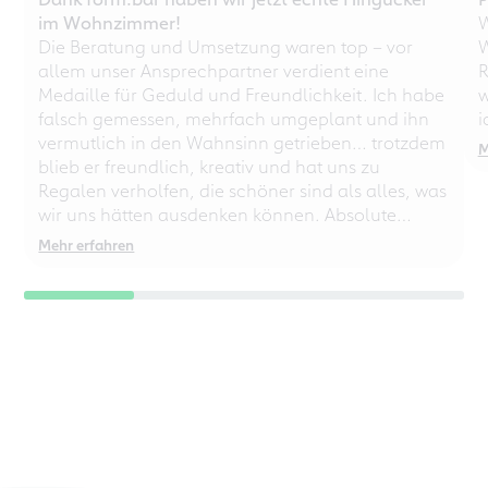
im Wohnzimmer!
W
Die Beratung und Umsetzung waren top – vor
W
allem unser Ansprechpartner verdient eine
R
Medaille für Geduld und Freundlichkeit. Ich habe
w
falsch gemessen, mehrfach umgeplant und ihn
i
vermutlich in den Wahnsinn getrieben… trotzdem
M
blieb er freundlich, kreativ und hat uns zu
Regalen verholfen, die schöner sind als alles, was
wir uns hätten ausdenken können. Absolute
Empfehlung – auch für chaotische
Mehr erfahren
Perfektionisten!