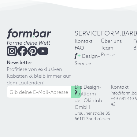
SERVICE
FORM.BAR
Kontakt
Über uns
F
Forme deine Welt
FAQ
Team
B
f
+
Presse
Design-
Newsletter
Service
Profitiere von exklusiven
Rabatten & bleib immer auf
dem Laufenden!
Die Design-
Kontakt
Plattform
info@form.ba
+49 681 410 
der Okinlab
42
GmbH
Ursulinenstraße 35
66111 Saarbrücken