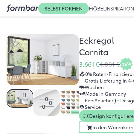
SELBST FORMEN
MÖBEL
INSPIRATIO
Eckregal
Cornita
3.661 €
4.881 €
25%
0% Raten-Finanzieru
Gratis Lieferung in 4-
Wochen
Made in Germany
Persönlicher
f
+
Desig
Service
Design konfigurier
In den Warenkorb