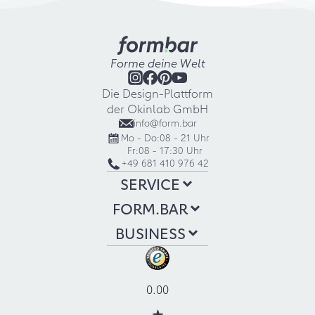
Forme deine Welt
Die Design-Plattform
der Okinlab GmbH
info@form.bar
Mo - Do:
08 - 21 Uhr
Fr:
08 - 17:30 Uhr
+49 681 410 976 42
SERVICE
FORM.BAR
BUSINESS
0.00