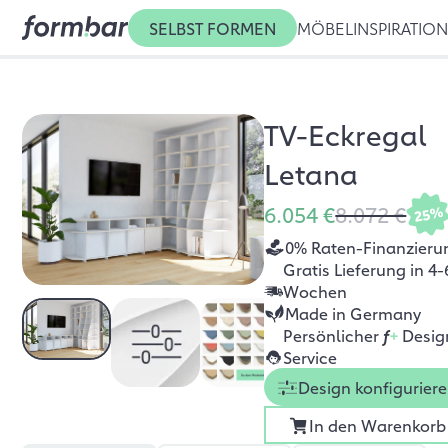
SELBST FORMEN
MÖBEL
INSPIRATIO
TV-Eckregal
Letana
6.054 €
8.072 €
25%
0% Raten-Finanzieru
Gratis Lieferung in 4-
Wochen
Made in Germany
Persönlicher
f
+
Desig
Service
Design konfigurier
In den Warenkorb