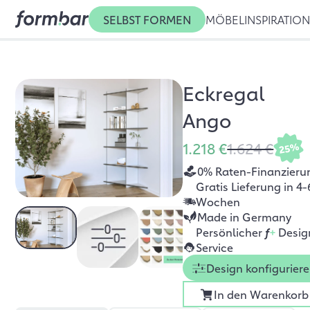
SELBST FORMEN
MÖBEL
INSPIRATIO
Eckregal
Ango
1.218 €
1.624 €
25%
0% Raten-Finanzieru
Gratis Lieferung in 4-
Wochen
Made in Germany
Persönlicher
f
+
Desig
Service
Design konfigurier
In den Warenkorb