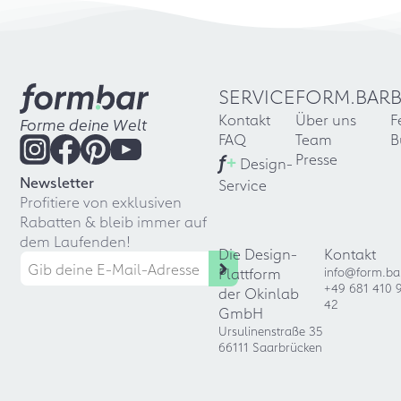
SERVICE
FORM.BAR
Kontakt
Über uns
F
Forme deine Welt
FAQ
Team
B
f
+
Presse
Design-
Newsletter
Service
Profitiere von exklusiven
Rabatten & bleib immer auf
dem Laufenden!
Die Design-
Kontakt
Plattform
info@form.ba
+49 681 410 
der Okinlab
42
GmbH
Ursulinenstraße 35
66111 Saarbrücken