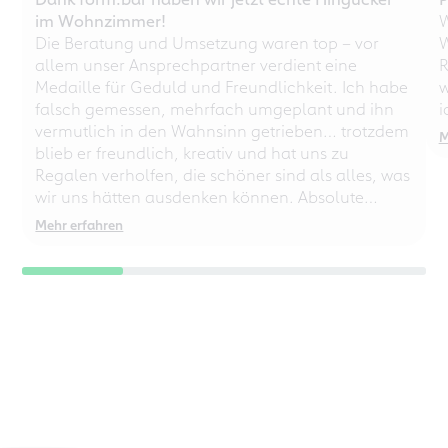
im Wohnzimmer!
W
Die Beratung und Umsetzung waren top – vor
W
allem unser Ansprechpartner verdient eine
R
Medaille für Geduld und Freundlichkeit. Ich habe
w
falsch gemessen, mehrfach umgeplant und ihn
i
vermutlich in den Wahnsinn getrieben… trotzdem
M
blieb er freundlich, kreativ und hat uns zu
Regalen verholfen, die schöner sind als alles, was
wir uns hätten ausdenken können. Absolute
Empfehlung – auch für chaotische
Mehr erfahren
Perfektionisten!