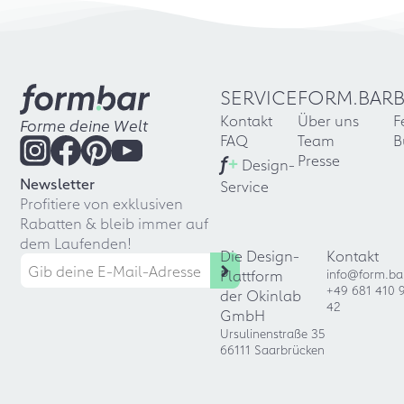
SERVICE
FORM.BAR
Kontakt
Über uns
F
Forme deine Welt
FAQ
Team
B
f
+
Presse
Design-
Newsletter
Service
Profitiere von exklusiven
Rabatten & bleib immer auf
dem Laufenden!
Die Design-
Kontakt
Plattform
info@form.ba
+49 681 410 
der Okinlab
42
GmbH
Ursulinenstraße 35
66111 Saarbrücken