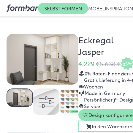
SELBST FORMEN
MÖBEL
INSPIRATIO
Eckregal
Jasper
4.229 €
5.638 €
25%
0% Raten-Finanzieru
Gratis Lieferung in 4-
Wochen
Made in Germany
Persönlicher
f
+
Desig
Service
Design konfigurier
In den Warenkorb