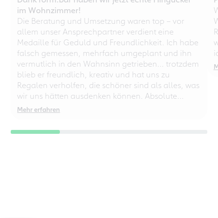
im Wohnzimmer!
W
Die Beratung und Umsetzung waren top – vor
W
allem unser Ansprechpartner verdient eine
R
Medaille für Geduld und Freundlichkeit. Ich habe
w
falsch gemessen, mehrfach umgeplant und ihn
i
vermutlich in den Wahnsinn getrieben… trotzdem
M
blieb er freundlich, kreativ und hat uns zu
Regalen verholfen, die schöner sind als alles, was
wir uns hätten ausdenken können. Absolute
Empfehlung – auch für chaotische
Mehr erfahren
Perfektionisten!