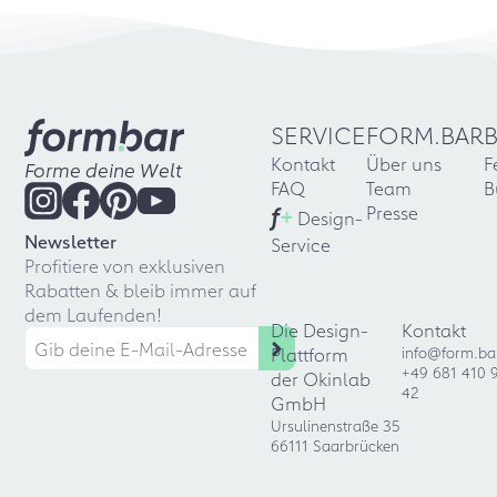
SERVICE
FORM.BAR
Kontakt
Über uns
F
Forme deine Welt
FAQ
Team
B
f
+
Presse
Design-
Newsletter
Service
Profitiere von exklusiven
Rabatten & bleib immer auf
dem Laufenden!
Die Design-
Kontakt
Plattform
info@form.ba
+49 681 410 
der Okinlab
42
GmbH
Ursulinenstraße 35
66111 Saarbrücken