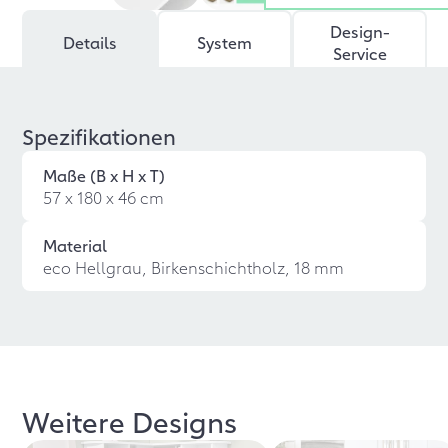
Design-
Details
System
Service
Spezifikationen
Maße (B x H x T)
57 x 180 x 46 cm
Material
eco Hellgrau, Birkenschichtholz, 18 mm
Weitere Designs