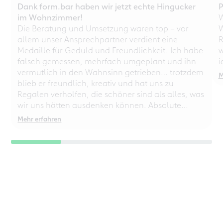
Dank form.bar haben wir jetzt echte Hingucker
P
im Wohnzimmer!
W
Die Beratung und Umsetzung waren top – vor
W
allem unser Ansprechpartner verdient eine
R
Medaille für Geduld und Freundlichkeit. Ich habe
w
falsch gemessen, mehrfach umgeplant und ihn
i
vermutlich in den Wahnsinn getrieben… trotzdem
M
blieb er freundlich, kreativ und hat uns zu
Regalen verholfen, die schöner sind als alles, was
wir uns hätten ausdenken können. Absolute
Empfehlung – auch für chaotische
Mehr erfahren
Perfektionisten!