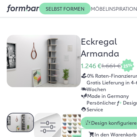
SELBST FORMEN
MÖBEL
INSPIRATIO
Eckregal
Armanda
1.246 €
1.661 €
25%
0% Raten-Finanzieru
Gratis Lieferung in 4-
Wochen
Made in Germany
Persönlicher
f
+
Desig
Service
Design konfigurier
In den Warenkorb