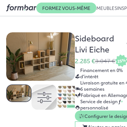
FORMEZ VOUS-MÊME
MEUBLES
INSP
Sideboard
Livi Eiche
2.285 €
3.047 €
25%
Financement en 0%
d’intérêt
Livraison gratuite en 
6 semaines
Fabriqué en Allemag
Service de design
f
+
personnalisé
Configurer le desig
Ajouter au panier