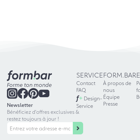
SERVICE
FORM.BAR
Contact
À propos de
P
Forme ton monde
FAQ
nous
f
f
+
Équipe
B
Design-
Presse
Newsletter
Service
Bénéficiez d'offres exclusives &
restez toujours à jour !