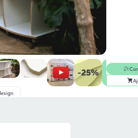
Con
Aj
design