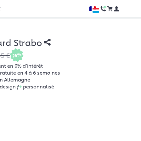
E
ard Strabo
65 €
25%
t en 0% d’intérêt
gratuite en 4 à 6 semaines
en Allemagne
 design
f
+
personnalisé