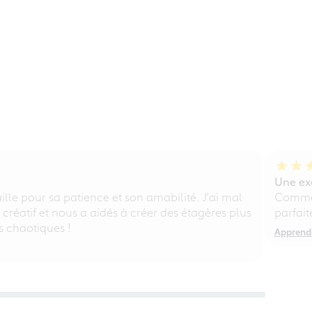
Une exé
lle pour sa patience et son amabilité. J'ai mal
Comme 
, créatif et nous a aidés à créer des étagères plus
parfait
s chaotiques !
Apprendr