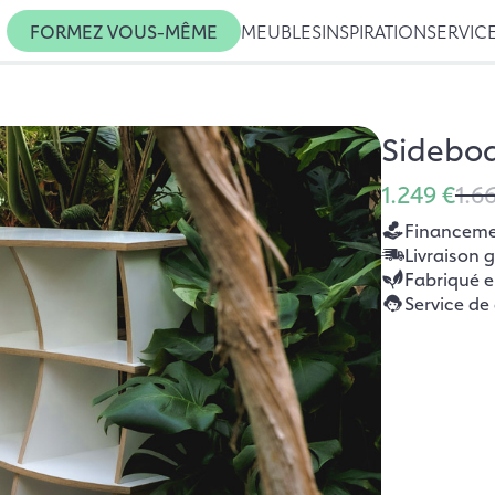
FORMEZ VOUS-MÊME
MEUBLES
INSPIRATION
SERVIC
Sidebo
1.249 €
1.6
Financemen
Livraison 
Fabriqué 
Service de