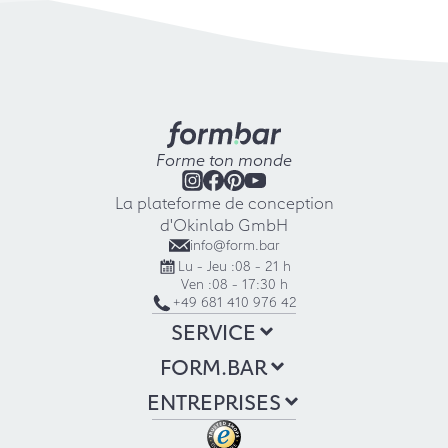
Forme ton monde
La plateforme de conception
d'Okinlab GmbH
info@form.bar
Lu - Jeu :
08 - 21 h
Ven :
08 - 17:30 h
+49 681 410 976 42
SERVICE
FORM.BAR
ENTREPRISES