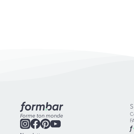
S
C
Forme ton monde
F
f