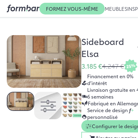
FORMEZ VOUS-MÊME
MEUBLES
INSP
Sideboard
Elsa
3.185 €
4.247 €
25%
Financement en 0%
d’intérêt
Livraison gratuite en 
6 semaines
Fabriqué en Allemag
Service de design
f
+
personnalisé
Configurer le desig
Ajouter au panier