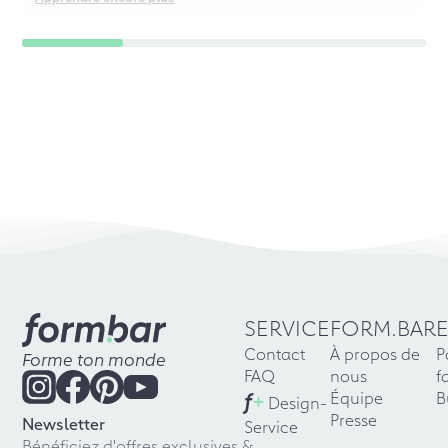
SERVICE
FORM.BAR
Contact
À propos de
P
Forme ton monde
FAQ
nous
f
f
+
Équipe
B
Design-
Presse
Newsletter
Service
Bénéficiez d'offres exclusives &