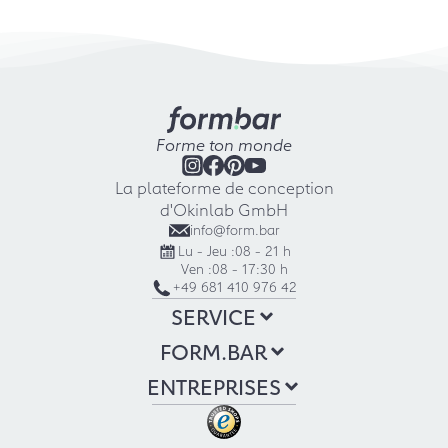
Forme ton monde
La plateforme de conception
d'Okinlab GmbH
info@form.bar
Lu - Jeu :
08 - 21 h
Ven :
08 - 17:30 h
+49 681 410 976 42
SERVICE
FORM.BAR
ENTREPRISES