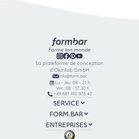
Forme ton monde
La plateforme de conception
d'Okinlab GmbH
info@form.bar
Lu - Jeu :
08 - 21 h
Ven :
08 - 17:30 h
+49 681 410 976 42
SERVICE
FORM.BAR
ENTREPRISES