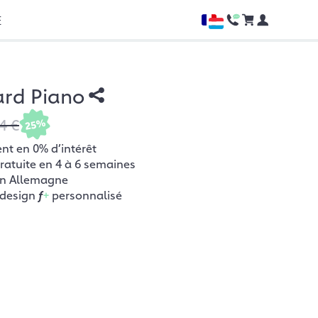
E
ard Piano
4 €
25%
t en 0% d’intérêt
gratuite en 4 à 6 semaines
en Allemagne
 design
f
+
personnalisé