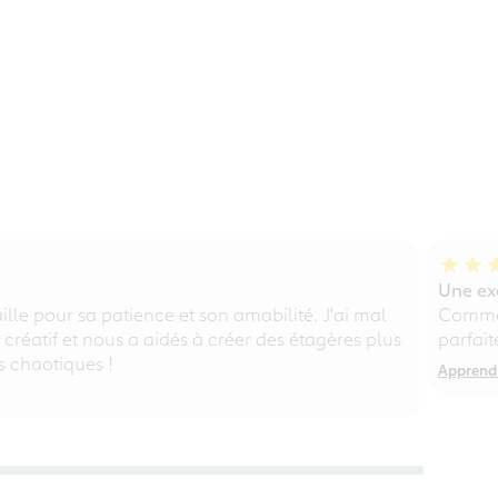
Une exé
lle pour sa patience et son amabilité. J'ai mal
Comme 
, créatif et nous a aidés à créer des étagères plus
parfait
s chaotiques !
Apprendr