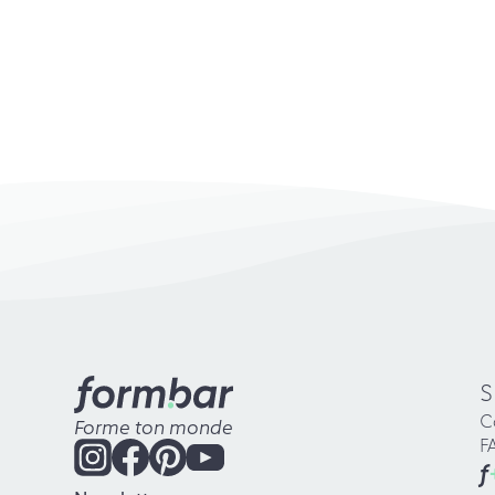
S
C
Forme ton monde
F
f