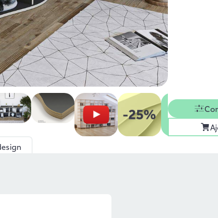
Con
Aj
design