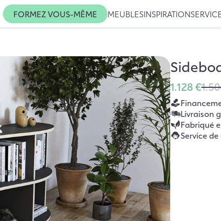
FORMEZ VOUS-MÊME
MEUBLES
INSPIRATION
SERVIC
Sidebo
1.128 €
1.50
Financemen
Livraison 
Fabriqué 
Service de