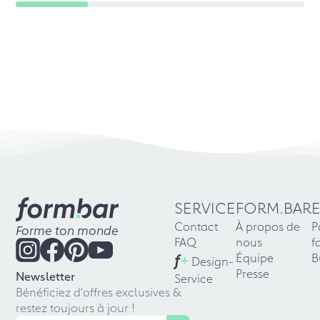
SERVICE
FORM.BAR
Contact
À propos de
P
Forme ton monde
FAQ
nous
f
f
+
Équipe
B
Design-
Presse
Newsletter
Service
Bénéficiez d'offres exclusives &
restez toujours à jour !