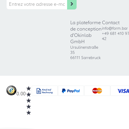
La plateforme
Contact
de conception
info@form.bar
+49 681 410 9
d'Okinlab
42
GmbH
Ursulinenstraße
35
66111 Sarrebruck
0.00