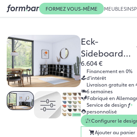
FORMEZ VOUS-MÊME
MEUBLES
INSP
Eck-
Sideboard
6.604 €
Cornito
Financement en 0%
d’intérêt
Livraison gratuite en 
6 semaines
Fabriqué en Allemag
Service de design
f
+
personnalisé
Configurer le desig
Ajouter au panier