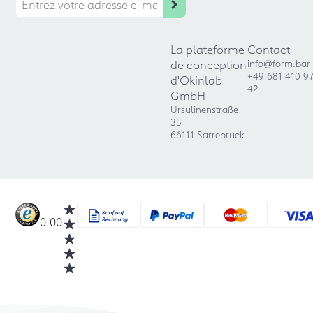
La plateforme
Contact
de conception
info@form.bar
+49 681 410 9
d'Okinlab
42
GmbH
Ursulinenstraße
35
66111 Sarrebruck
0.00