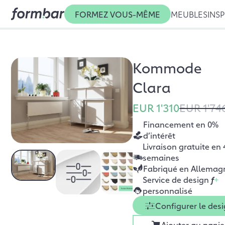
FORMEZ VOUS-MÊME
MEUBLES
INSP
Kommode
Clara
EUR 1'310
EUR 1'74
Financement en 0%
d’intérêt
Livraison gratuite en 
semaines
Fabriqué en Allemag
Service de design
f
+
personnalisé
Configurer le des
Ajouter au panie