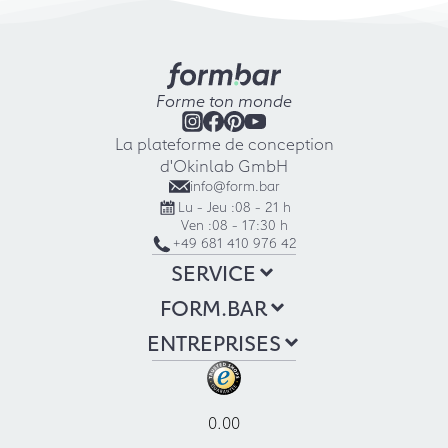
Forme ton monde
La plateforme de conception
d'Okinlab GmbH
info@form.bar
Lu - Jeu :
08 - 21 h
Ven :
08 - 17:30 h
+49 681 410 976 42
SERVICE
FORM.BAR
ENTREPRISES
0.00