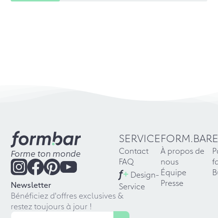
SERVICE
FORM.BAR
Contact
À propos de
P
Forme ton monde
FAQ
nous
f
f
+
Équipe
B
Design-
Presse
Newsletter
Service
Bénéficiez d'offres exclusives &
restez toujours à jour !