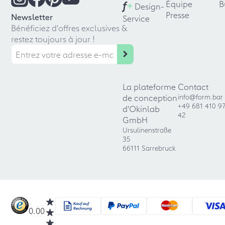
f
+
Équipe
B
Design-
Presse
Newsletter
Service
Bénéficiez d'offres exclusives &
restez toujours à jour !
La plateforme
Contact
de conception
info@form.bar
+49 681 410 9
d'Okinlab
42
GmbH
Ursulinenstraße
35
66111 Sarrebruck
0.00