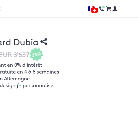
E
ard Dubia
EUR 3'657
25%
t en 0% d’intérêt
gratuite en 4 à 6 semaines
en Allemagne
 design
f
+
personnalisé