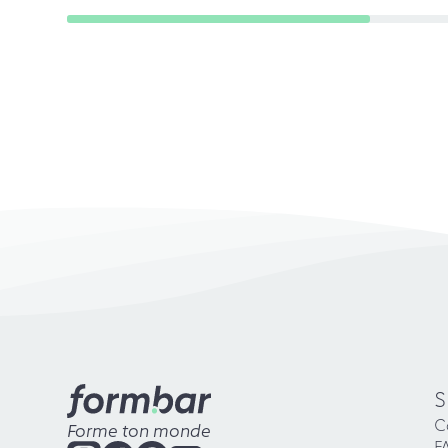
S
C
Forme ton monde
F