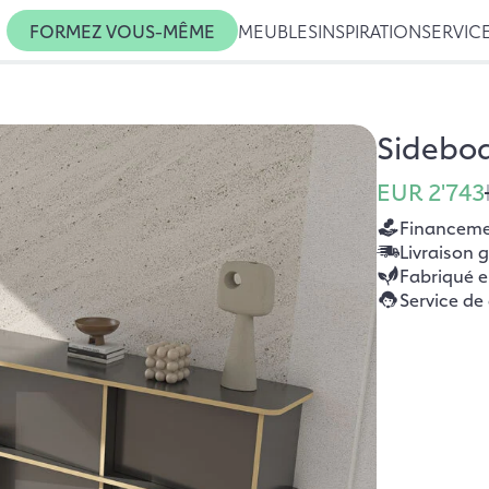
FORMEZ VOUS-MÊME
MEUBLES
INSPIRATION
SERVIC
Sidebo
EUR 2'743
Financemen
Livraison 
Fabriqué 
Service de