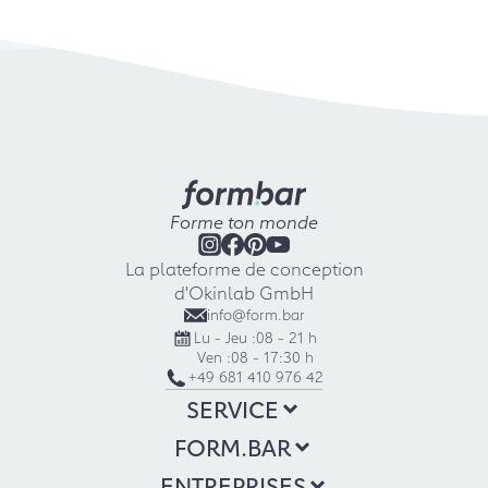
Forme ton monde
La plateforme de conception
d'Okinlab GmbH
info@form.bar
Lu - Jeu :
08 - 21 h
Ven :
08 - 17:30 h
+49 681 410 976 42
SERVICE
FORM.BAR
ENTREPRISES