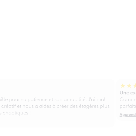
Une exé
lle pour sa patience et son amabilité. J'ai mal
Comme 
, créatif et nous a aidés à créer des étagères plus
parfait
s chaotiques !
Apprendr