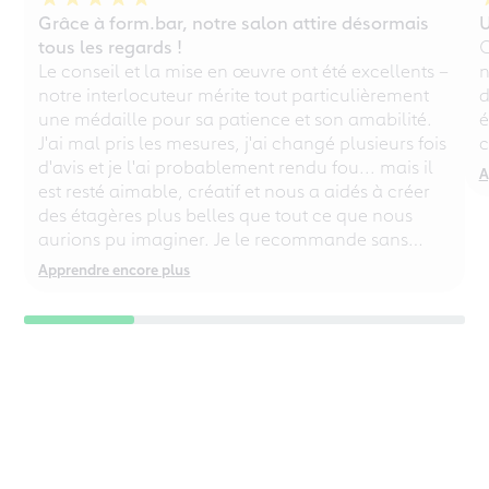
Grâce à form.bar, notre salon attire désormais
U
tous les regards !
C
Le conseil et la mise en œuvre ont été excellents –
n
notre interlocuteur mérite tout particulièrement
d
une médaille pour sa patience et son amabilité.
é
J'ai mal pris les mesures, j'ai changé plusieurs fois
c
d'avis et je l'ai probablement rendu fou... mais il
A
est resté aimable, créatif et nous a aidés à créer
des étagères plus belles que tout ce que nous
aurions pu imaginer. Je le recommande sans
réserve, même aux perfectionnistes chaotiques !
Apprendre encore plus