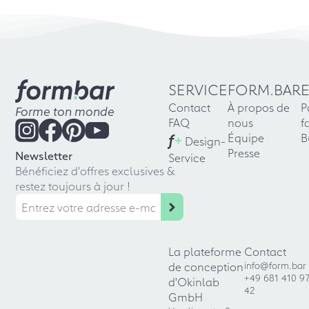
SERVICE
FORM.BAR
Contact
À propos de
P
Forme ton monde
FAQ
nous
f
f
+
Équipe
B
Design-
Presse
Newsletter
Service
Bénéficiez d'offres exclusives &
restez toujours à jour !
La plateforme
Contact
de conception
info@form.bar
+49 681 410 9
d'Okinlab
42
GmbH