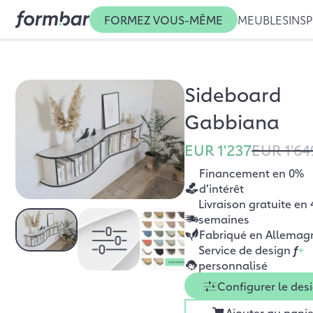
FORMEZ VOUS-MÊME
MEUBLES
INSP
Sideboard
Gabbiana
EUR 1'237
EUR 1'64
Financement en 0%
d’intérêt
Livraison gratuite en 
semaines
Fabriqué en Allemag
Service de design
f
+
personnalisé
Configurer le des
Ajouter au panie