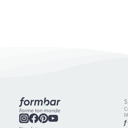
S
C
Forme ton monde
F
f