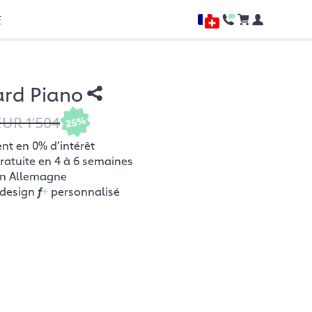
E
ard Piano
EUR 1'504
25%
t en 0% d’intérêt
gratuite en 4 à 6 semaines
en Allemagne
 design
f
+
personnalisé