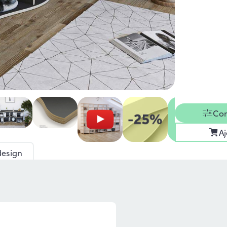
Con
Aj
design