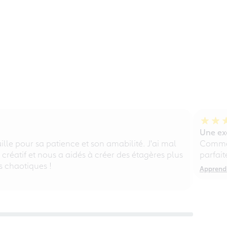
Une exé
lle pour sa patience et son amabilité. J'ai mal
Comme 
, créatif et nous a aidés à créer des étagères plus
parfait
s chaotiques !
Apprendr