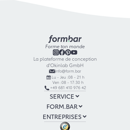
Forme ton monde
La plateforme de conception
d'Okinlab GmbH
info@form.bar
Lu - Jeu :
08 - 21 h
Ven :
08 - 17:30 h
+49 681 410 976 42
SERVICE
FORM.BAR
ENTREPRISES