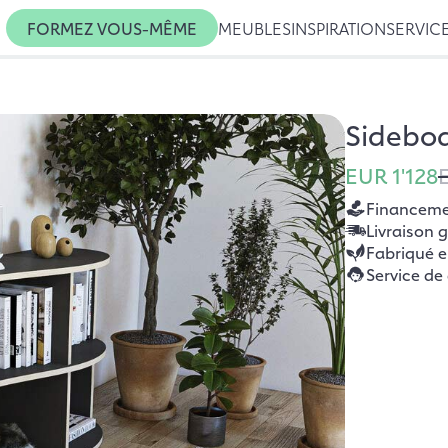
FORMEZ VOUS-MÊME
MEUBLES
INSPIRATION
SERVIC
Sidebo
EUR 1'128
Financemen
Livraison 
Fabriqué 
Service de