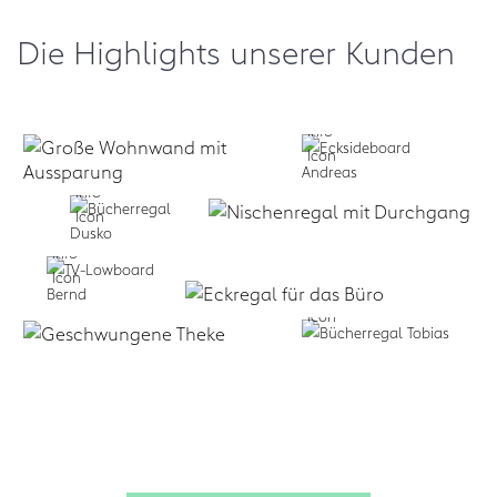
Die Highlights unserer Kunden
Selbst formen:
Zum Design
Planen lassen:
Business:
f
+
Service
form.bar
Business:
Zum Design-
form.bar
form.bar