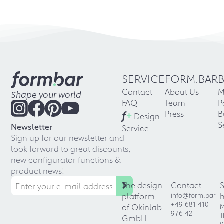
SERVICE
FORM.BAR
Contact
About Us
M
Shape your world
FAQ
Team
P
f
+
Press
B
Design-
S
Newsletter
Service
Sign up for our newsletter and
look forward to great discounts,
new configurator functions &
product news!
The design
Contact
platform
info@form.bar
+49 681 410
of Okinlab
M
976 42
T
GmbH
0