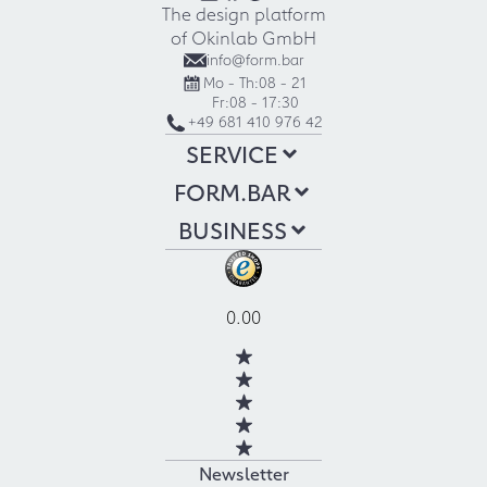
The design platform
of Okinlab GmbH
info@form.bar
Mo - Th:
08 - 21
Fr:
08 - 17:30
+49 681 410 976 42
SERVICE
FORM.BAR
BUSINESS
0.00
Newsletter