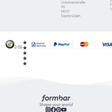
Ursulinenstraße
F
35
1
66111
Saarbrücken
0.00
Shape your world