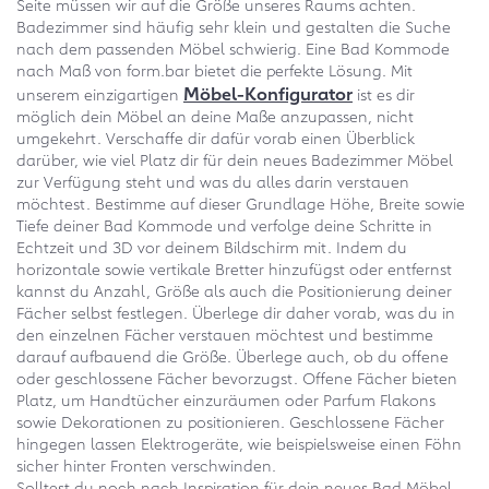
Seite müssen wir auf die Größe unseres Raums achten.
Badezimmer sind häufig sehr klein und gestalten die Suche
nach dem passenden Möbel schwierig. Eine Bad Kommode
nach Maß von form.bar bietet die perfekte Lösung. Mit
Möbel-Konfigurator
unserem einzigartigen
ist es dir
möglich dein Möbel an deine Maße anzupassen, nicht
umgekehrt. Verschaffe dir dafür vorab einen Überblick
darüber, wie viel Platz dir für dein neues Badezimmer Möbel
zur Verfügung steht und was du alles darin verstauen
möchtest. Bestimme auf dieser Grundlage Höhe, Breite sowie
Tiefe deiner Bad Kommode und verfolge deine Schritte in
Echtzeit und 3D vor deinem Bildschirm mit. Indem du
horizontale sowie vertikale Bretter hinzufügst oder entfernst
kannst du Anzahl, Größe als auch die Positionierung deiner
Fächer selbst festlegen. Überlege dir daher vorab, was du in
den einzelnen Fächer verstauen möchtest und bestimme
darauf aufbauend die Größe. Überlege auch, ob du offene
oder geschlossene Fächer bevorzugst. Offene Fächer bieten
Platz, um Handtücher einzuräumen oder Parfum Flakons
sowie Dekorationen zu positionieren. Geschlossene Fächer
hingegen lassen Elektrogeräte, wie beispielsweise einen Föhn
sicher hinter Fronten verschwinden.
Solltest du noch nach Inspiration für dein neues Bad Möbel