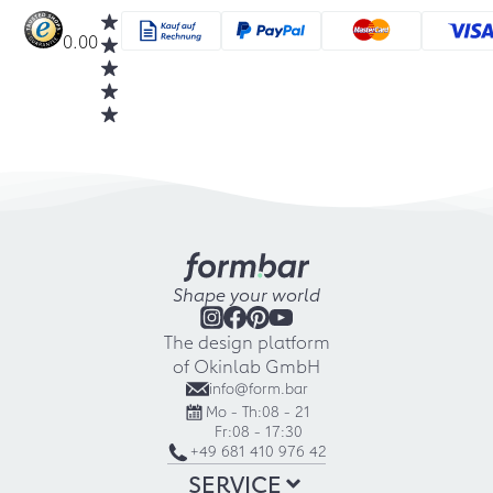
0.00
Shape your world
The design platform
of Okinlab GmbH
info@form.bar
Mo - Th:
08 - 21
Fr:
08 - 17:30
+49 681 410 976 42
SERVICE