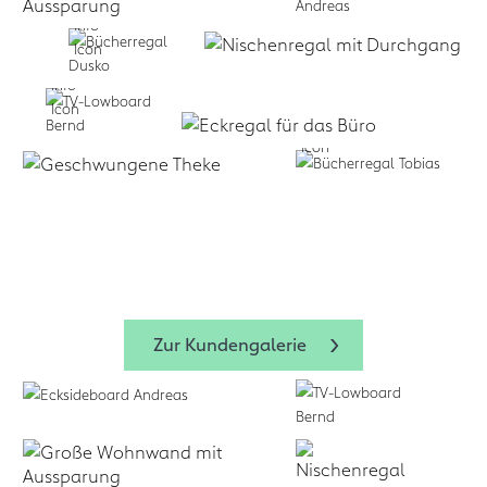
Selbst formen:
Zum Design
Planen lassen:
Business:
f
+
Service
form.bar
Business:
Zum Design-
form.bar
form.bar
Zur Kundengalerie