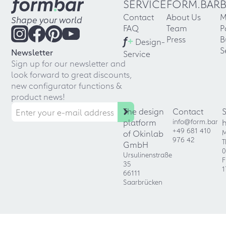
SERVICE
FORM.BAR
Contact
About Us
M
Shape your world
FAQ
Team
P
f
+
Press
B
Design-
S
Newsletter
Service
Sign up for our newsletter and
look forward to great discounts,
new configurator functions &
product news!
The design
Contact
platform
info@form.bar
+49 681 410
of Okinlab
M
976 42
T
GmbH
0
Ursulinenstraße
F
35
1
66111
Saarbrücken