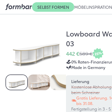
SELBST FORMEN
MÖBEL
INSPIRATIO
Lowboard Wa
03
442 €
589 €
25%
0% Raten-Finanzieru
Made in Germany
Lieferung
Kostenlose Abholung 
beim Schreiner
Gratis Lieferung. 
bis
31.08.
Fertigstellung in 3 -