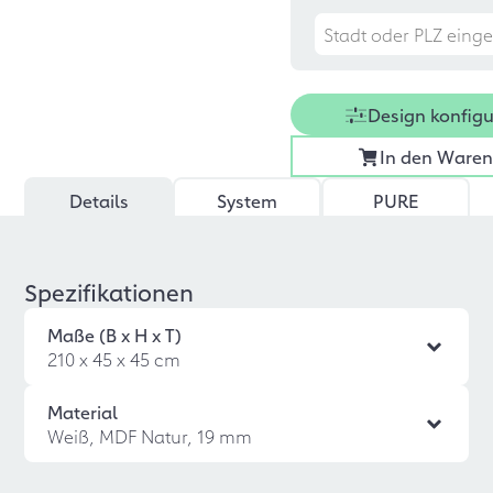
Design konfigu
In den Ware
Details
System
PURE
Spezifikationen
Maße (B x H x T)
210 x 45 x 45 cm
Material
Weiß, MDF Natur, 19 mm