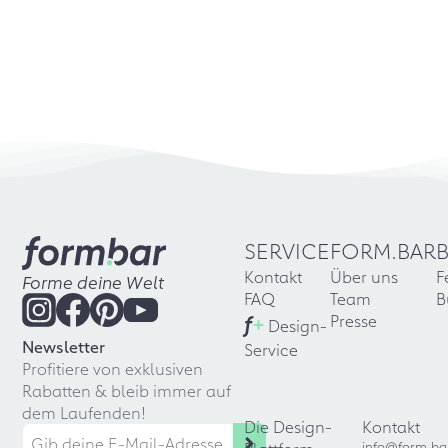
SERVICE
FORM.BAR
Kontakt
Über uns
F
Forme deine Welt
FAQ
Team
B
f
+
Presse
Design-
Newsletter
Service
Profitiere von exklusiven
Rabatten & bleib immer auf
dem Laufenden!
Die Design-
Kontakt
info@form.ba