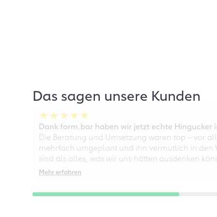
Das sagen unsere Kunden
Dank form.bar haben wir jetzt echte Hingucke
Die Beratung und Umsetzung waren top – vor all
mehrfach umgeplant und ihn vermutlich in den W
sind als alles, was wir uns hätten ausdenken kö
Mehr erfahren