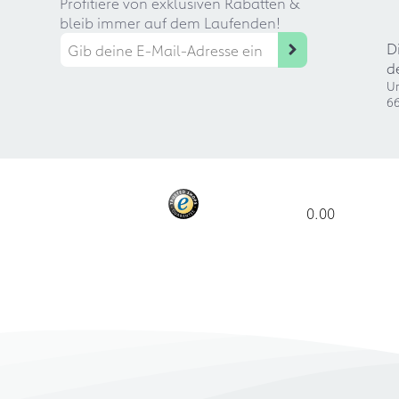
Profitiere von exklusiven Rabatten &
bleib immer auf dem Laufenden!
D
d
Ur
66
0.00