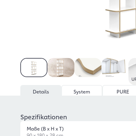
Details
System
PURE
Spezifikationen
Maße (B x H x T)
90 x 180 x 28 cm