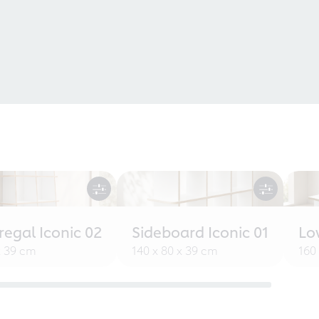
egal Iconic 02
Sideboard Iconic 01
Lo
x 39 cm
140 x 80 x 39 cm
160