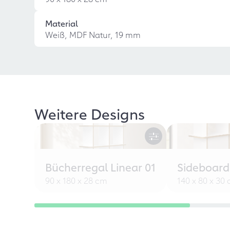
Material
Weiß, MDF Natur, 19 mm
Weitere Designs
Bücherregal Linear 01
Sideboard
90 x 180 x 28 cm
140 x 80 x 30