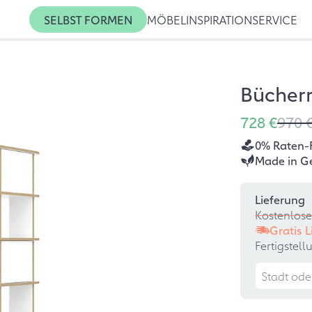
SELBST FORMEN
MÖBEL
INSPIRATION
SERVICE
Bücherr
728 €
970 
0% Raten-
Made in G
Lieferung
Kostenlose
Gratis 
Fertigstel