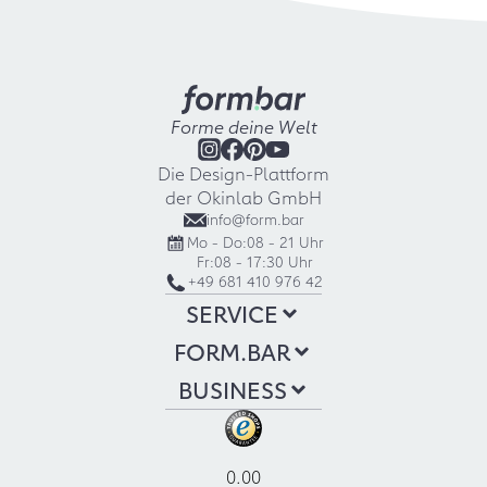
Forme deine Welt
Die Design-Plattform
der Okinlab GmbH
info@form.bar
Mo - Do:
08 - 21 Uhr
Fr:
08 - 17:30 Uhr
+49 681 410 976 42
SERVICE
FORM.BAR
BUSINESS
0.00