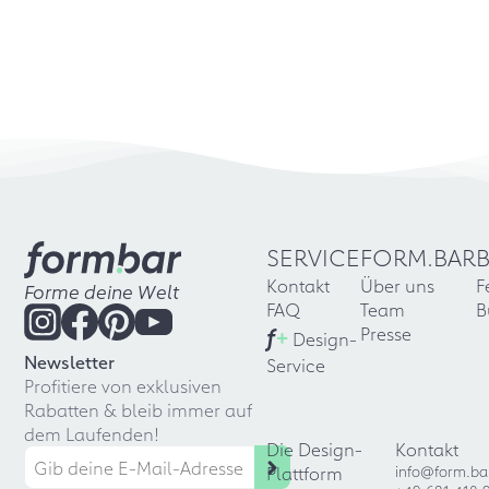
SERVICE
FORM.BAR
Kontakt
Über uns
F
Forme deine Welt
FAQ
Team
B
f
+
Presse
Design-
Newsletter
Service
Profitiere von exklusiven
Rabatten & bleib immer auf
dem Laufenden!
Die Design-
Kontakt
Plattform
info@form.ba