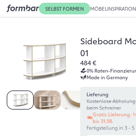
SELBST FORMEN
MÖBEL
INSPIRATIO
Sideboard M
01
484 €
0% Raten-Finanzieru
Made in Germany
Lieferung
Kostenlose Abholung 
beim Schreiner
Gratis Lieferung. 
bis
31.08.
Fertigstellung in 3 -