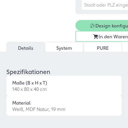
Design konfigu
In den Ware
Details
System
PURE
Spezifikationen
Maße (B x H x T)
140 x 80 x 40 cm
Material
Weiß, MDF Natur, 19 mm