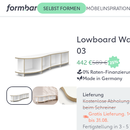
SELBST FORMEN
MÖBEL
INSPIRATIO
Lowboard Wa
03
442 €
589 €
25%
0% Raten-Finanzieru
Made in Germany
Lieferung
Kostenlose Abholung 
beim Schreiner
Gratis Lieferung. 
bis
31.08.
Fertigstellung in 3 -