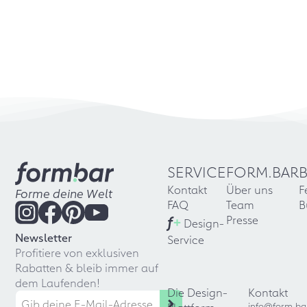
SERVICE
FORM.BAR
Kontakt
Über uns
F
Forme deine Welt
FAQ
Team
B
f
+
Presse
Design-
Newsletter
Service
Profitiere von exklusiven
Rabatten & bleib immer auf
dem Laufenden!
Die Design-
Kontakt
info@form.ba