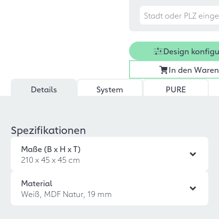
Design konfigu
In den Ware
Details
System
PURE
Spezifikationen
Maße (B x H x T)
210 x 45 x 45 cm
Material
Weiß, MDF Natur, 19 mm