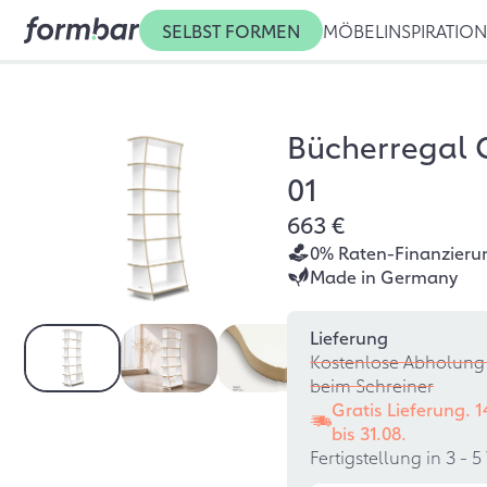
SELBST FORMEN
MÖBEL
INSPIRATIO
Bücherregal 
01
663 €
0% Raten-Finanzieru
Made in Germany
Lieferung
Kostenlose Abholung 
beim Schreiner
Gratis Lieferung. 
bis
31.08.
Fertigstellung in 3 -