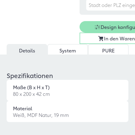
Design konfigu
In den Ware
Details
System
PURE
Spezifikationen
Maße (B x H x T)
80 x 200 x 42 cm
Material
Weiß, MDF Natur, 19 mm