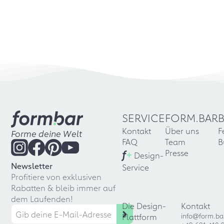
SERVICE
FORM.BAR
Kontakt
Über uns
F
Forme deine Welt
FAQ
Team
B
f
+
Presse
Design-
Newsletter
Service
Profitiere von exklusiven
Rabatten & bleib immer auf
dem Laufenden!
Die Design-
Kontakt
Plattform
info@form.ba