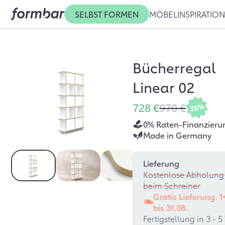
SELBST FORMEN
MÖBEL
INSPIRATIO
Bücherregal
Linear 02
728 €
970 €
25%
0% Raten-Finanzieru
Made in Germany
Lieferung
Kostenlose Abholung 
beim Schreiner
Gratis Lieferung. 
bis
31.08.
Fertigstellung in 3 -