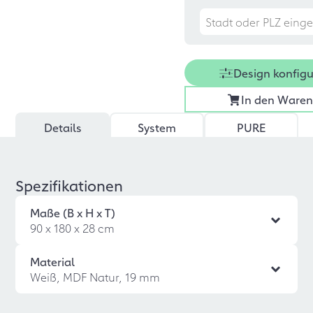
Design konfigu
In den Ware
Details
System
PURE
Spezifikationen
Maße (B x H x T)
90 x 180 x 28 cm
Material
Weiß, MDF Natur, 19 mm