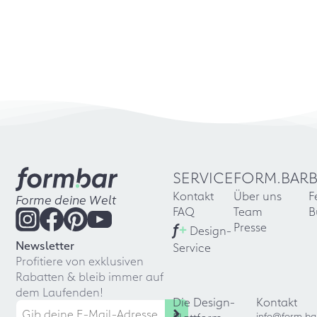
SERVICE
FORM.BAR
Kontakt
Über uns
F
Forme deine Welt
FAQ
Team
B
f
+
Presse
Design-
Newsletter
Service
Profitiere von exklusiven
Rabatten & bleib immer auf
dem Laufenden!
Die Design-
Kontakt
info@form.ba