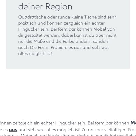
deiner Region
Quadratische oder runde kleine Tische sind sehr
praktisch und können zeitgleich ein echter
Hingucker sein. Bei form.bar können Möbel von
dir gestaltet werden, dabei kannst du aber nicht
nur die Maße und die Farbe ändern, sondern
auch Die Form. Probiere es aus und sieh‘ was
alles möglich ist!
M
önnen zeitgleich ein echter Hingucker sein. Bei form.bar können
aus
re es
und sieh‘ was alles möglich ist! Zu unserer vielfältigen P
kannst. Material und Maße können deshalb von dir frei gewählt wer