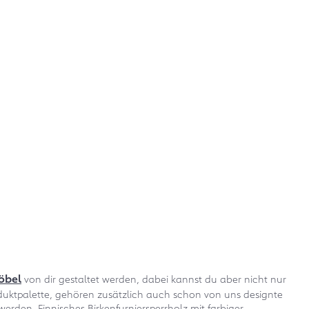
öbel
von dir gestaltet werden, dabei kannst du aber nicht nur
roduktpalette, gehören zusätzlich auch schon von uns designte
den. Finnisches Birkenfurniersperrholz mit farbiger