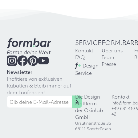
SERVICE
FORM.BAR
Kontakt
Über uns
F
Forme deine Welt
FAQ
Team
B
f
+
Presse
Design-
Newsletter
Service
Profitiere von exklusiven
Rabatten & bleib immer auf
dem Laufenden!
Die Design-
Kontakt
Plattform
info@form.ba
+49 681 410 
der Okinlab
42
GmbH
Ursulinenstraße 35
66111 Saarbrücken