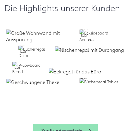
Die Highlights unserer Kunden
Selbst formen:
Zum Design
Planen lassen:
Business:
f
+
Service
form.bar
Business:
Zum Design-
form.bar
form.bar
Zur Kundengalerie