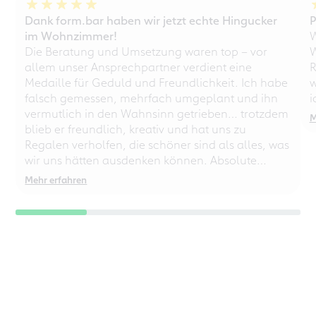
Dank form.bar haben wir jetzt echte Hingucker
P
im Wohnzimmer!
W
Die Beratung und Umsetzung waren top – vor
W
allem unser Ansprechpartner verdient eine
R
Medaille für Geduld und Freundlichkeit. Ich habe
w
falsch gemessen, mehrfach umgeplant und ihn
i
vermutlich in den Wahnsinn getrieben… trotzdem
M
blieb er freundlich, kreativ und hat uns zu
Regalen verholfen, die schöner sind als alles, was
wir uns hätten ausdenken können. Absolute
Empfehlung – auch für chaotische
Mehr erfahren
Perfektionisten!