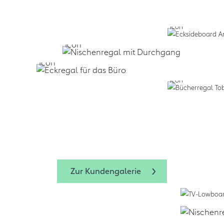
Business:
Zum Design
Planen lassen:
f
+
Service
Zum Design-
Zum Design-Service
form.bar
Zur Kundengalerie