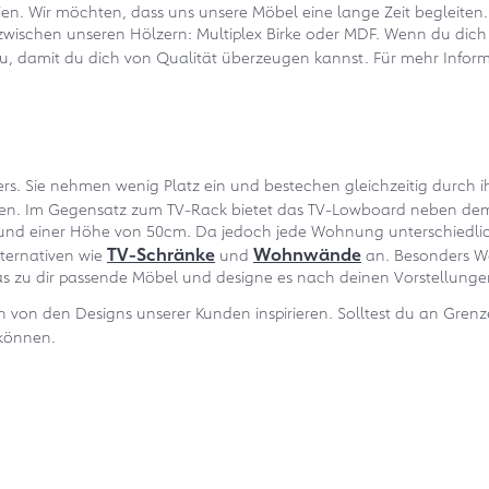
lien. Wir möchten, dass uns unsere Möbel eine lange Zeit begleite
hl zwischen unseren Hölzern: Multiplex Birke oder MDF. Wenn du di
 zu, damit du dich von Qualität überzeugen kannst. Für mehr Inf
ers. Sie nehmen wenig Platz ein und bestechen gleichzeitig durch 
en. Im Gegensatz zum TV-Rack bietet das TV-Lowboard neben dem F
m und einer Höhe von 50cm. Da jedoch jede Wohnung unterschiedl
TV-Schränke
Wohnwände
lternativen wie
und
an. Besonders W
zu dir passende Möbel und designe es nach deinen Vorstellunge
h von den Designs unserer Kunden inspirieren. Solltest du an Gren
 können.