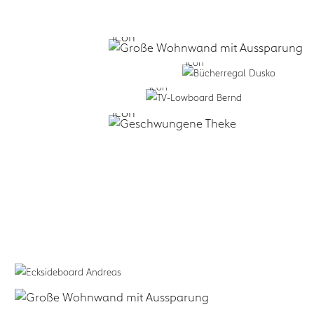
Selbst formen:
form.bar
Business:
form.bar