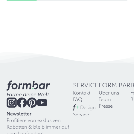
SERVICE
FORM.BAR
Kontakt
Über uns
F
Forme deine Welt
FAQ
Team
B
f
+
Presse
Design-
Newsletter
Service
Profitiere von exklusiven
Rabatten & bleib immer auf
dem Laufenden!