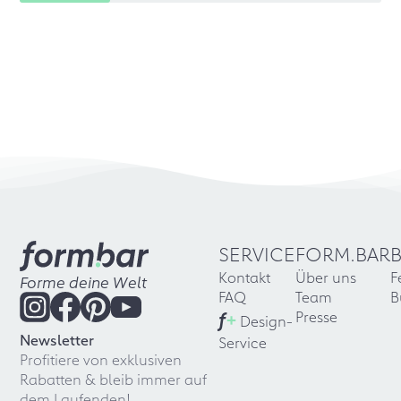
SERVICE
FORM.BAR
Kontakt
Über uns
F
Forme deine Welt
FAQ
Team
B
f
+
Presse
Design-
Newsletter
Service
Profitiere von exklusiven
Rabatten & bleib immer auf
dem Laufenden!