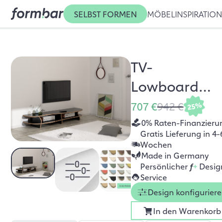
SELBST FORMEN
MÖBEL
INSPIRATIO
TV-
Lowboard
Black Carpet
707 €
942 €
25%
0% Raten-Finanzieru
Gratis Lieferung in 4-
Wochen
Made in Germany
Persönlicher
f
+
Desig
Service
Design konfigurier
In den Warenkorb