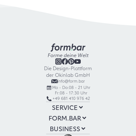
Forme deine Welt
Die Design-Plattform
der Okinlab GmbH
info@form.bar
Mo - Do:
08 - 21 Uhr
Fr:
08 - 17:30 Uhr
+49 681 410 976 42
SERVICE
FORM.BAR
BUSINESS