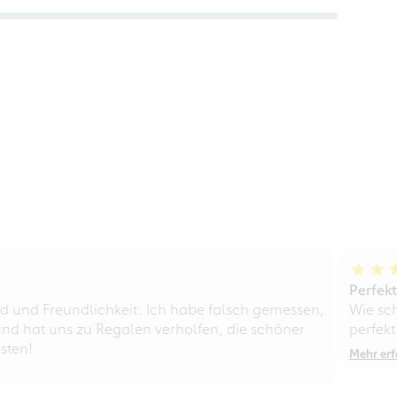
Perfek
d und Freundlichkeit. Ich habe falsch gemessen,
Wie sc
nd hat uns zu Regalen verholfen, die schöner
perfekt
sten!
Mehr erf