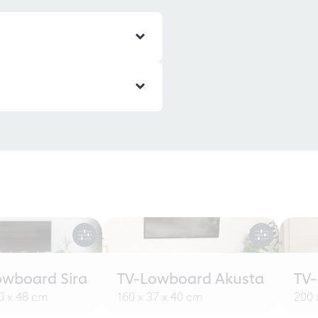
owboard Sira
TV-Lowboard Akusta
TV
30 x 48 cm
160 x 37 x 40 cm
200 