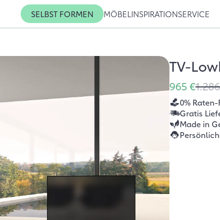
SELBST FORMEN
MÖBEL
INSPIRATION
SERVICE
TV-Low
965 €
1.286
0% Raten-
Gratis Lie
Made in G
Persönlic