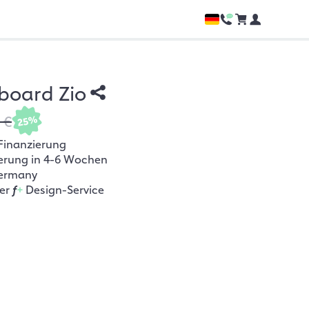
board Zio
 €
25%
Finanzierung
ferung in 4-6 Wochen
ermany
her
f
+
Design-Service