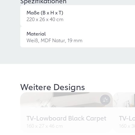
Spezifikationen
Maße (B x H x T)
220 x 26 x 40 cm
Material
Weiß, MDF Natur, 19 mm
Weitere Designs
TV-Lowboard Black Carpet
TV-L
160 x 27 x 46 cm
160 x 