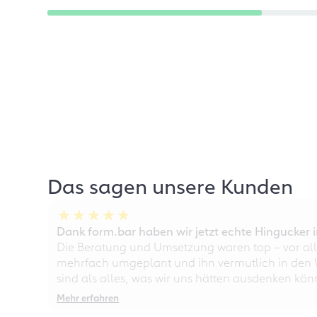
Das sagen unsere Kunden
Dank form.bar haben wir jetzt echte Hingucke
Die Beratung und Umsetzung waren top – vor all
mehrfach umgeplant und ihn vermutlich in den W
sind als alles, was wir uns hätten ausdenken kö
Mehr erfahren