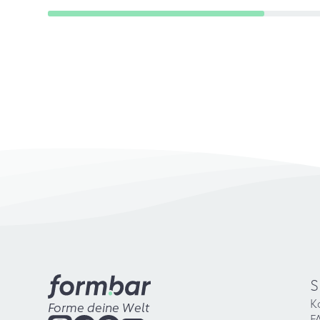
S
K
Forme deine Welt
F