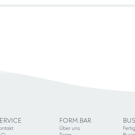
ERVICE
FORM.BAR
BUS
ontakt
Über uns
Ferti
AQ
Team
Busin