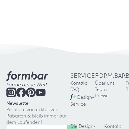
SERVICE
FORM.BAR
Kontakt
Über uns
F
Forme deine Welt
FAQ
Team
B
f
+
Presse
Design-
Newsletter
Service
Profitiere von exklusiven
Rabatten & bleib immer auf
dem Laufenden!
Die Design-
Kontakt