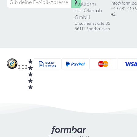
Plattform
info@form.ba
+49 681 410 
der Okinlab
42
GmbH
Ursulinenstraße 35
66111 Saarbrücken
0.00