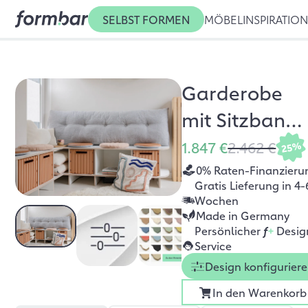
SELBST FORMEN
MÖBEL
INSPIRATIO
Garderobe
mit Sitzbank
Sanvie
1.847 €
2.462 €
25%
0% Raten-Finanzieru
Gratis Lieferung in 4-
Wochen
Made in Germany
Persönlicher
f
+
Desig
Service
Design konfigurier
In den Warenkorb